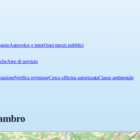
aggio
Autovelox e tutor
Orari mezzi pubblici
iche
Aree di servizio
urazione
Verifica revisione
Cerca officina autorizzata
Classe ambientale
Sambro