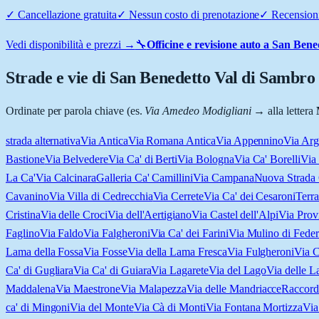
✓
Cancellazione gratuita
✓
Nessun costo di prenotazione
✓
Recensioni
Vedi disponibilità e prezzi →
🔧
Officine e revisione auto a
San Bene
Strade e vie di
San Benedetto Val di Sambro
Ordinate per parola chiave (es.
Via Amedeo Modigliani
→ alla lettera
strada alternativa
Via Antica
Via Romana Antica
Via Appennino
Via Arg
Bastione
Via Belvedere
Via Ca' di Berti
Via Bologna
Via Ca' Borelli
Via
La Ca'
Via Calcinara
Galleria Ca' Camillini
Via Campana
Nuova Strada
Cavanino
Via Villa di Cedrecchia
Via Cerrete
Via Ca' dei Cesaroni
Terra
Cristina
Via delle Croci
Via dell'Aertigiano
Via Castel dell'Alpi
Via Provi
Faglino
Via Faldo
Via Falgheroni
Via Ca' dei Farini
Via Mulino di Feder
Lama della Fossa
Via Fosse
Via della Lama Fresca
Via Fulgheroni
Via C
Ca' di Gugliara
Via Ca' di Guiara
Via Lagarete
Via del Lago
Via delle 
Maddalena
Via Maestrone
Via Malapezza
Via delle Mandriacce
Raccord
ca' di Mingoni
Via del Monte
Via Cà di Monti
Via Fontana Mortizza
Via