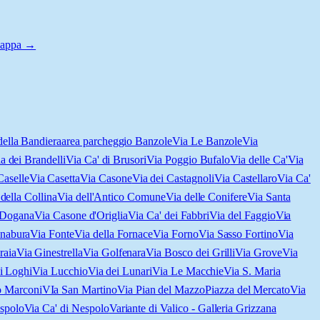
 mappa →
della Bandiera
area parcheggio Banzole
Via Le Banzole
Via
a dei Brandelli
Via Ca' di Brusori
Via Poggio Bufalo
Via delle Ca'
Via
Caselle
Via Casetta
Via Casone
Via dei Castagnoli
Via Castellaro
Via Ca'
della Collina
Via dell'Antico Comune
Via delle Conifere
Via Santa
 Dogana
Via Casone d'Origlia
Via Ca' dei Fabbri
Via del Faggio
Via
anabura
Via Fonte
Via della Fornace
Via Forno
Via Sasso Fortino
Via
raia
Via Ginestrella
Via Golfenara
Via Bosco dei Grilli
Via Grove
Via
i Loghi
Via Lucchio
Via dei Lunari
Via Le Macchie
Via S. Maria
o Marconi
VIa San Martino
Via Pian del Mazzo
Piazza del Mercato
Via
espolo
Via Ca' di Nespolo
Variante di Valico - Galleria Grizzana