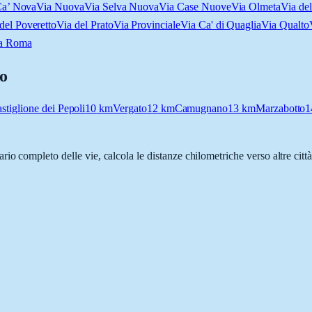
Ca’ Nova
Via Nuova
Via Selva Nuova
Via Case Nuove
Via Olmeta
Via de
del Poveretto
Via del Prato
Via Provinciale
Via Ca' di Quaglia
Via Qualto
a Roma
o
stiglione dei Pepoli
10
km
Vergato
12
km
Camugnano
13
km
Marzabotto
1
dario completo delle vie, calcola le distanze chilometriche verso altre cit