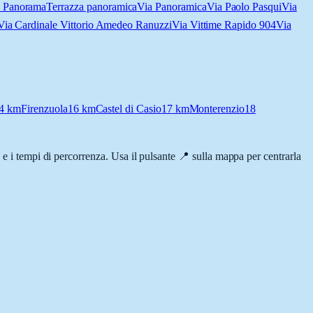
l Panorama
Terrazza panoramica
Via Panoramica
Via Paolo Pasqui
Via
Via Cardinale Vittorio Amedeo Ranuzzi
Via Vittime Rapido 904
Via
4
km
Firenzuola
16
km
Castel di Casio
17
km
Monterenzio
18
tà e i tempi di percorrenza. Usa il pulsante 📍 sulla mappa per centrarla