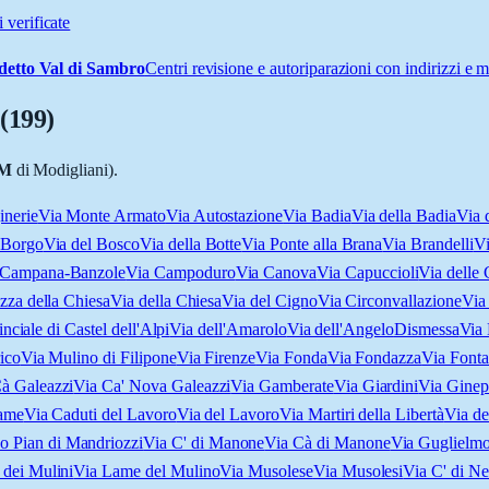
 verificate
detto Val di Sambro
Centri revisione e autoriparazioni con indirizzi e
(
199
)
M
di Modigliani).
inerie
Via Monte Armato
Via Autostazione
Via Badia
Via della Badia
Via 
 Borgo
Via del Bosco
Via della Botte
Via Ponte alla Brana
Via Brandelli
Vi
 Campana-Banzole
Via Campoduro
Via Canova
Via Capuccioli
Via delle 
zza della Chiesa
Via della Chiesa
Via del Cigno
Via Circonvallazione
Via 
nciale di Castel dell'Alpi
Via dell'Amarolo
Via dell'Angelo
Dismessa
Via
ico
Via Mulino di Filipone
Via Firenze
Via Fonda
Via Fondazza
Via Font
à Galeazzi
Via Ca' Nova Galeazzi
Via Gamberate
Via Giardini
Via Ginep
Lame
Via Caduti del Lavoro
Via del Lavoro
Via Martiri della Libertà
Via de
o Pian di Mandriozzi
Via C' di Manone
Via Cà di Manone
Via Guglielm
 dei Mulini
Via Lame del Mulino
Via Musolese
Via Musolesi
Via C' di N