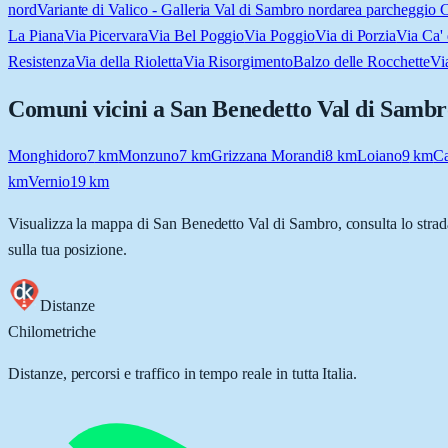
nord
Variante di Valico - Galleria Val di Sambro nord
area parcheggio 
La Piana
Via Picervara
Via Bel Poggio
Via Poggio
Via di Porzia
Via Ca' 
Resistenza
Via della Rioletta
Via Risorgimento
Balzo delle Rocchette
Vi
Comuni vicini a
San Benedetto Val di Sambr
Monghidoro
7
km
Monzuno
7
km
Grizzana Morandi
8
km
Loiano
9
km
Ca
km
Vernio
19
km
Visualizza la mappa di
San Benedetto Val di Sambro
, consulta lo stra
sulla tua posizione.
Distanze
Chilometriche
Distanze, percorsi e traffico in tempo reale in tutta Italia.