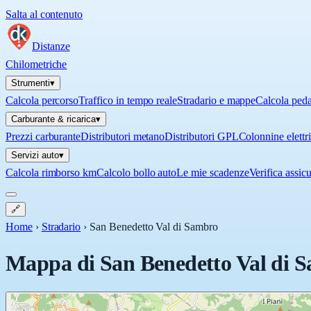
Salta al contenuto
Distanze
Chilometriche
Strumenti
▾
Calcola percorso
Traffico in tempo reale
Stradario e mappe
Calcola ped
Carburante & ricarica
▾
Prezzi carburante
Distributori metano
Distributori GPL
Colonnine elettr
Servizi auto
▾
Calcola rimborso km
Calcolo bollo auto
Le mie scadenze
Verifica assic
🔗
Home
›
Stradario
›
San Benedetto Val di Sambro
Mappa di
San Benedetto Val di 