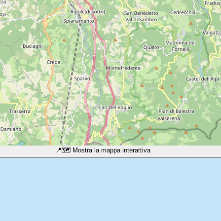
📍
🗺️ Mostra la mappa interattiva