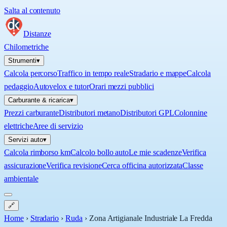
Salta al contenuto
Distanze
Chilometriche
Strumenti
▾
Calcola percorso
Traffico in tempo reale
Stradario e mappe
Calcola
pedaggio
Autovelox e tutor
Orari mezzi pubblici
Carburante & ricarica
▾
Prezzi carburante
Distributori metano
Distributori GPL
Colonnine
elettriche
Aree di servizio
Servizi auto
▾
Calcola rimborso km
Calcolo bollo auto
Le mie scadenze
Verifica
assicurazione
Verifica revisione
Cerca officina autorizzata
Classe
ambientale
🔗
Home
›
Stradario
›
Ruda
›
Zona Artigianale Industriale La Fredda