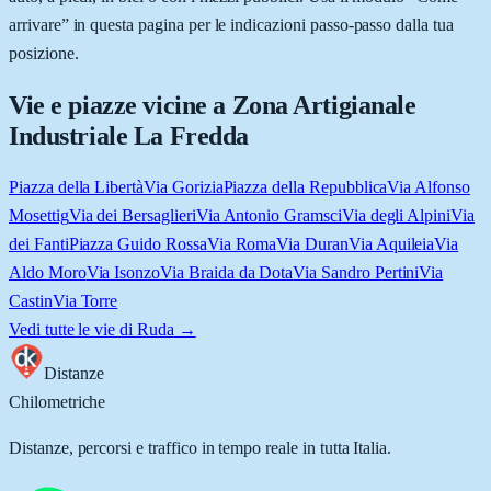
arrivare” in questa pagina per le indicazioni passo-passo dalla tua
posizione.
Vie e piazze vicine a
Zona Artigianale
Industriale La Fredda
Piazza della Libertà
Via Gorizia
Piazza della Repubblica
Via Alfonso
Mosettig
Via dei Bersaglieri
Via Antonio Gramsci
Via degli Alpini
Via
dei Fanti
Piazza Guido Rossa
Via Roma
Via Duran
Via Aquileia
Via
Aldo Moro
Via Isonzo
Via Braida da Dota
Via Sandro Pertini
Via
Castin
Via Torre
Vedi tutte le vie di
Ruda
→
Distanze
Chilometriche
Distanze, percorsi e traffico in tempo reale in tutta Italia.