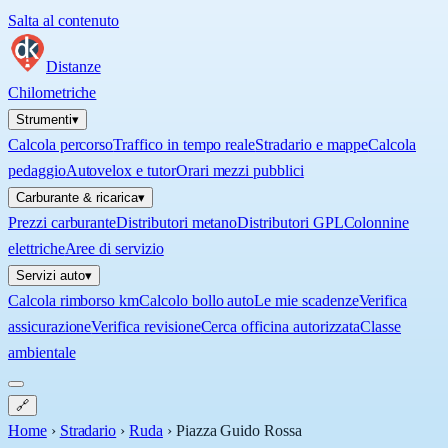
Salta al contenuto
Distanze
Chilometriche
Strumenti
▾
Calcola percorso
Traffico in tempo reale
Stradario e mappe
Calcola
pedaggio
Autovelox e tutor
Orari mezzi pubblici
Carburante & ricarica
▾
Prezzi carburante
Distributori metano
Distributori GPL
Colonnine
elettriche
Aree di servizio
Servizi auto
▾
Calcola rimborso km
Calcolo bollo auto
Le mie scadenze
Verifica
assicurazione
Verifica revisione
Cerca officina autorizzata
Classe
ambientale
🔗
Home
›
Stradario
›
Ruda
›
Piazza Guido Rossa