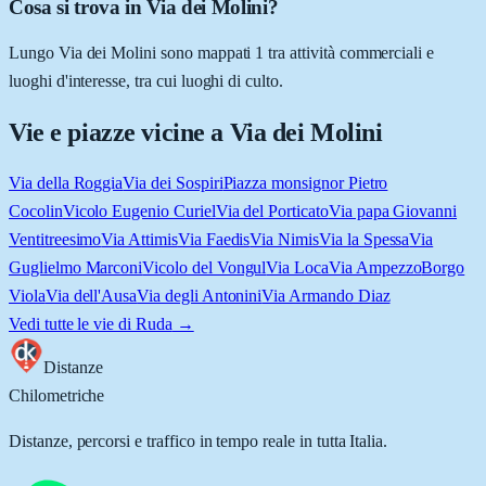
Cosa si trova in Via dei Molini?
Lungo Via dei Molini sono mappati 1 tra attività commerciali e
luoghi d'interesse, tra cui luoghi di culto.
Vie e piazze vicine a
Via dei Molini
Via della Roggia
Via dei Sospiri
Piazza monsignor Pietro
Cocolin
Vicolo Eugenio Curiel
Via del Porticato
Via papa Giovanni
Ventitreesimo
Via Attimis
Via Faedis
Via Nimis
Via la Spessa
Via
Guglielmo Marconi
Vicolo del Vongul
Via Loca
Via Ampezzo
Borgo
Viola
Via dell'Ausa
Via degli Antonini
Via Armando Diaz
Vedi tutte le vie di
Ruda
→
Distanze
Chilometriche
Distanze, percorsi e traffico in tempo reale in tutta Italia.