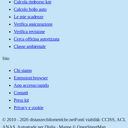
Calcola rimborso km
Calcolo bollo auto
Le mie scadenze
Verifica assicurazione
Verifica revisione
Cerca officina autorizzata
Classe ambientale
Sito
Chi siamo
Estensioni browser
App accesso rapido
Contatti
Press kit
Privacy e cookie
© 2010 -
2026
distanzechilometriche.net
Fonti viabilità: CCISS, ACI,
ANAS, Autostrade per l'Italia · Mappe © OpenStreetMap