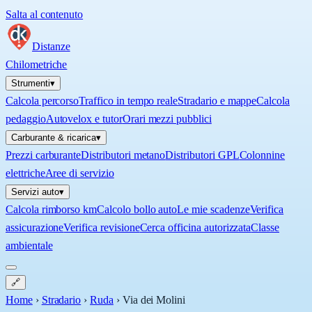
Salta al contenuto
Distanze
Chilometriche
Strumenti
▾
Calcola percorso
Traffico in tempo reale
Stradario e mappe
Calcola
pedaggio
Autovelox e tutor
Orari mezzi pubblici
Carburante & ricarica
▾
Prezzi carburante
Distributori metano
Distributori GPL
Colonnine
elettriche
Aree di servizio
Servizi auto
▾
Calcola rimborso km
Calcolo bollo auto
Le mie scadenze
Verifica
assicurazione
Verifica revisione
Cerca officina autorizzata
Classe
ambientale
🔗
Home
›
Stradario
›
Ruda
›
Via dei Molini