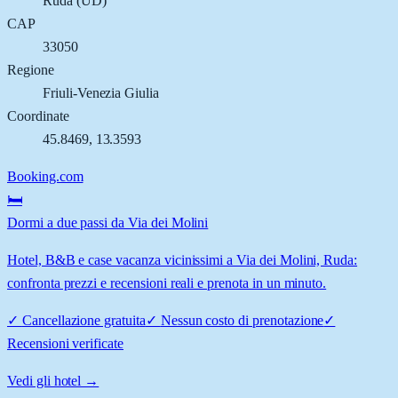
Ruda
(
UD
)
CAP
33050
Regione
Friuli-Venezia Giulia
Coordinate
45.8469
,
13.3593
Booking.com
🛏️
Dormi a due passi da Via dei Molini
Hotel, B&B e case vacanza vicinissimi a Via dei Molini, Ruda:
confronta prezzi e recensioni reali e prenota in un minuto.
✓
Cancellazione gratuita
✓
Nessun costo di prenotazione
✓
Recensioni verificate
Vedi gli hotel →