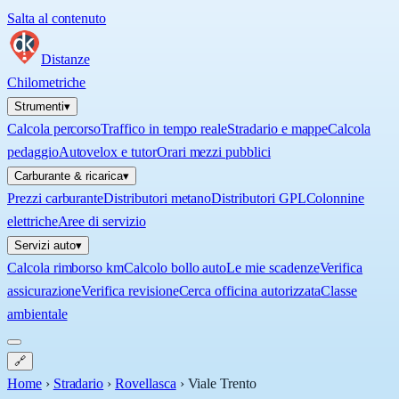
Salta al contenuto
Distanze
Chilometriche
Strumenti
▾
Calcola percorso
Traffico in tempo reale
Stradario e mappe
Calcola
pedaggio
Autovelox e tutor
Orari mezzi pubblici
Carburante & ricarica
▾
Prezzi carburante
Distributori metano
Distributori GPL
Colonnine
elettriche
Aree di servizio
Servizi auto
▾
Calcola rimborso km
Calcolo bollo auto
Le mie scadenze
Verifica
assicurazione
Verifica revisione
Cerca officina autorizzata
Classe
ambientale
🔗
Home
›
Stradario
›
Rovellasca
›
Viale Trento