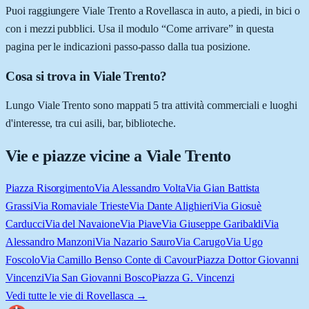
Puoi raggiungere Viale Trento a Rovellasca in auto, a piedi, in bici o
con i mezzi pubblici. Usa il modulo “Come arrivare” in questa
pagina per le indicazioni passo-passo dalla tua posizione.
Cosa si trova in Viale Trento?
Lungo Viale Trento sono mappati 5 tra attività commerciali e luoghi
d'interesse, tra cui asili, bar, biblioteche.
Vie e piazze vicine a
Viale Trento
Piazza Risorgimento
Via Alessandro Volta
Via Gian Battista
Grassi
Via Roma
viale Trieste
Via Dante Alighieri
Via Giosuè
Carducci
Via del Navaione
Via Piave
Via Giuseppe Garibaldi
Via
Alessandro Manzoni
Via Nazario Sauro
Via Carugo
Via Ugo
Foscolo
Via Camillo Benso Conte di Cavour
Piazza Dottor Giovanni
Vincenzi
Via San Giovanni Bosco
Piazza G. Vincenzi
Vedi tutte le vie di
Rovellasca
→