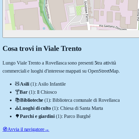
Cosa trovi in
Viale Trento
Lungo
Viale Trento
a
Rovellasca
sono presenti
5
tra attività
commerciali e luoghi d'interesse mappati su OpenStreetMap.
🧸
Asili
(
1
)
:
Asilo Infantile
🍸
Bar
(
1
)
:
Il Chiosco
📚
Biblioteche
(
1
)
:
Biblioteca comunale di Rovellasca
⛪
Luoghi di culto
(
1
)
:
Chiesa di Santa Marta
🌳
Parchi e giardini
(
1
)
:
Parco Burghé
🧭
Avvia il navigatore
→