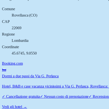
Comune
Rovellasca
(
CO
)
CAP
22069
Regione
Lombardia
Coordinate
45.6745
,
9.0550
Booking.com
🛏️
Dormi a due passi da Via G. Perlasca
Hotel, B&B e case vacanza vicinissimi a Via G. Perlasca, Rovellasca: c
✓
Cancellazione gratuita
✓
Nessun costo di prenotazione
✓
Recensioni
Vedi gli hotel →