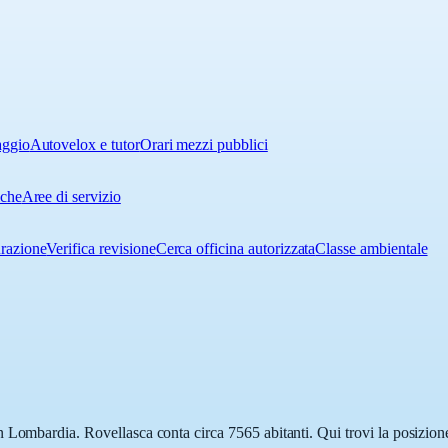
aggio
Autovelox e tutor
Orari mezzi pubblici
iche
Aree di servizio
urazione
Verifica revisione
Cerca officina autorizzata
Classe ambientale
 Lombardia. Rovellasca conta circa 7565 abitanti. Qui trovi la posizione