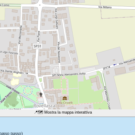
📍
🗺️ Mostra la mappa interattiva
 passo passo)