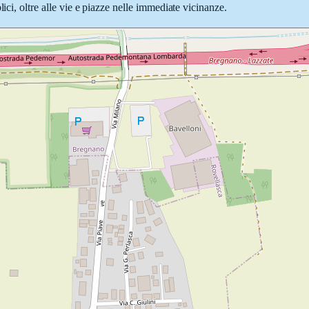
ici, oltre alle vie e piazze nelle immediate vicinanze.