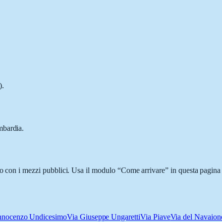
).
mbardia.
 o con i mezzi pubblici. Usa il modulo “Come arrivare” in questa pagina 
Innocenzo Undicesimo
Via Giuseppe Ungaretti
Via Piave
Via del Navaion