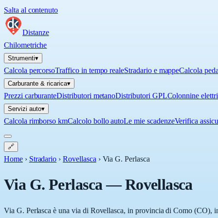
Salta al contenuto
Distanze
Chilometriche
Strumenti
▾
Calcola percorso
Traffico in tempo reale
Stradario e mappe
Calcola ped
Carburante & ricarica
▾
Prezzi carburante
Distributori metano
Distributori GPL
Colonnine elettr
Servizi auto
▾
Calcola rimborso km
Calcolo bollo auto
Le mie scadenze
Verifica assic
🔗
Home
›
Stradario
›
Rovellasca
›
Via G. Perlasca
Via G. Perlasca
—
Rovellasca
Via G. Perlasca è una via di Rovellasca, in provincia di Como (CO), in