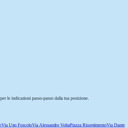
per le indicazioni passo-passo dalla tua posizione.
e
Via Ugo Foscolo
Via Alessandro Volta
Piazza Risorgimento
Via Dante