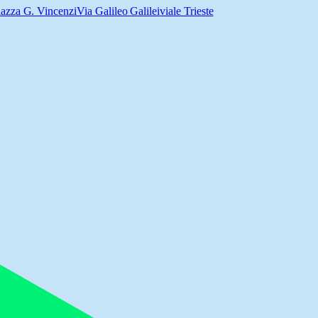
iazza G. Vincenzi
Via Galileo Galilei
viale Trieste