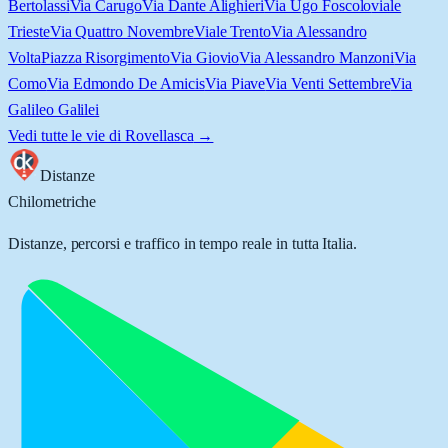
Bertolassi
Via Carugo
Via Dante Alighieri
Via Ugo Foscolo
viale
Trieste
Via Quattro Novembre
Viale Trento
Via Alessandro
Volta
Piazza Risorgimento
Via Giovio
Via Alessandro Manzoni
Via
Como
Via Edmondo De Amicis
Via Piave
Via Venti Settembre
Via
Galileo Galilei
Vedi tutte le vie di
Rovellasca
→
Distanze
Chilometriche
Distanze, percorsi e traffico in tempo reale in tutta Italia.