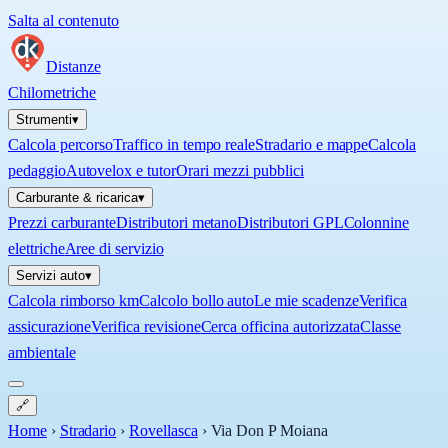
Salta al contenuto
Distanze
Chilometriche
Strumenti
▾
Calcola percorso
Traffico in tempo reale
Stradario e mappe
Calcola
pedaggio
Autovelox e tutor
Orari mezzi pubblici
Carburante & ricarica
▾
Prezzi carburante
Distributori metano
Distributori GPL
Colonnine
elettriche
Aree di servizio
Servizi auto
▾
Calcola rimborso km
Calcolo bollo auto
Le mie scadenze
Verifica
assicurazione
Verifica revisione
Cerca officina autorizzata
Classe
ambientale
🔗
Home
›
Stradario
›
Rovellasca
›
Via Don P Moiana