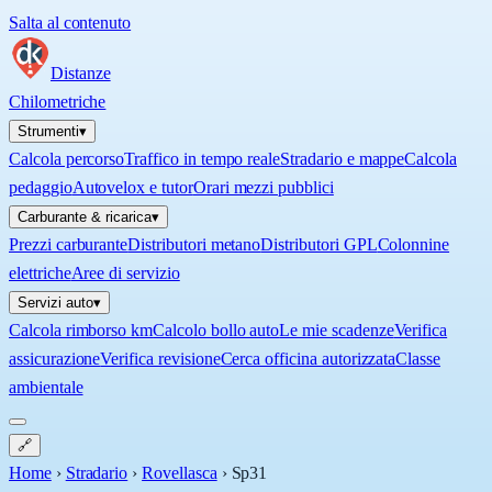
Salta al contenuto
Distanze
Chilometriche
Strumenti
▾
Calcola percorso
Traffico in tempo reale
Stradario e mappe
Calcola
pedaggio
Autovelox e tutor
Orari mezzi pubblici
Carburante & ricarica
▾
Prezzi carburante
Distributori metano
Distributori GPL
Colonnine
elettriche
Aree di servizio
Servizi auto
▾
Calcola rimborso km
Calcolo bollo auto
Le mie scadenze
Verifica
assicurazione
Verifica revisione
Cerca officina autorizzata
Classe
ambientale
🔗
Home
›
Stradario
›
Rovellasca
›
Sp31