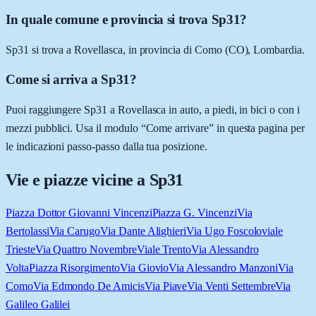
In quale comune e provincia si trova Sp31?
Sp31 si trova a Rovellasca, in provincia di Como (CO), Lombardia.
Come si arriva a Sp31?
Puoi raggiungere Sp31 a Rovellasca in auto, a piedi, in bici o con i
mezzi pubblici. Usa il modulo “Come arrivare” in questa pagina per
le indicazioni passo-passo dalla tua posizione.
Vie e piazze vicine a
Sp31
Piazza Dottor Giovanni Vincenzi
Piazza G. Vincenzi
Via
Bertolassi
Via Carugo
Via Dante Alighieri
Via Ugo Foscolo
viale
Trieste
Via Quattro Novembre
Viale Trento
Via Alessandro
Volta
Piazza Risorgimento
Via Giovio
Via Alessandro Manzoni
Via
Como
Via Edmondo De Amicis
Via Piave
Via Venti Settembre
Via
Galileo Galilei