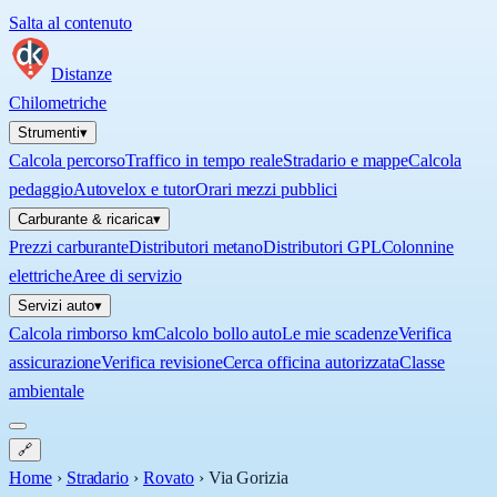
Salta al contenuto
Distanze
Chilometriche
Strumenti
▾
Calcola percorso
Traffico in tempo reale
Stradario e mappe
Calcola
pedaggio
Autovelox e tutor
Orari mezzi pubblici
Carburante & ricarica
▾
Prezzi carburante
Distributori metano
Distributori GPL
Colonnine
elettriche
Aree di servizio
Servizi auto
▾
Calcola rimborso km
Calcolo bollo auto
Le mie scadenze
Verifica
assicurazione
Verifica revisione
Cerca officina autorizzata
Classe
ambientale
🔗
Home
›
Stradario
›
Rovato
›
Via Gorizia