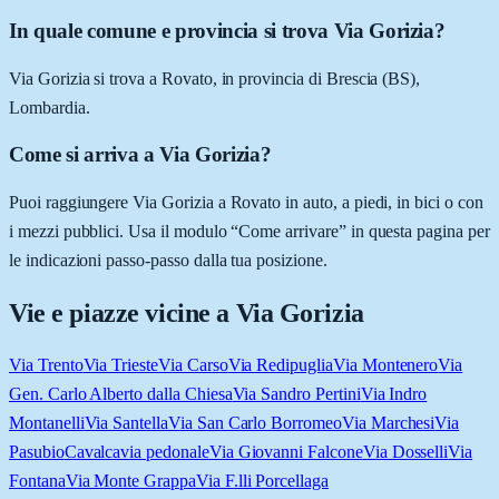
In quale comune e provincia si trova Via Gorizia?
Via Gorizia si trova a Rovato, in provincia di Brescia (BS),
Lombardia.
Come si arriva a Via Gorizia?
Puoi raggiungere Via Gorizia a Rovato in auto, a piedi, in bici o con
i mezzi pubblici. Usa il modulo “Come arrivare” in questa pagina per
le indicazioni passo-passo dalla tua posizione.
Vie e piazze vicine a
Via Gorizia
Via Trento
Via Trieste
Via Carso
Via Redipuglia
Via Montenero
Via
Gen. Carlo Alberto dalla Chiesa
Via Sandro Pertini
Via Indro
Montanelli
Via Santella
Via San Carlo Borromeo
Via Marchesi
Via
Pasubio
Cavalcavia pedonale
Via Giovanni Falcone
Via Dosselli
Via
Fontana
Via Monte Grappa
Via F.lli Porcellaga