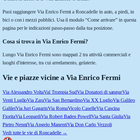
Puoi raggiungere Via Enrico Fermi a Roncadelle in auto, a piedi, in
bici o con i mezzi pubblici. Usa il modulo “Come arrivare” in questa
pagina per le indicazioni passo-passo dalla tua posizione.
Cosa si trova in Via Enrico Fermi?
Lungo Via Enrico Fermi sono mappati 2 tra attività commerciali e
luoghi d'interesse, tra cui arredamento, gelaterie.
Vie e piazze vicine a
Via Enrico Fermi
Via Alessandro Volta
Val Trompia Sud
Via Donatori di sangue
Via
Venti Luglio
Via Zara
Via San Bernardino
Via XX Luglio
Via Galileo
Galilei
Via Juri Gagarin
Via Roma
Vicolo Caselle
Via Cascina
Fiorita
Via Leopardi
Via Robert Baden Powell
Via Santa Giulia
Via
Pietro Nenni
Via Angelo Manenti
Via Don Carlo Vezzoli
Vedi tutte le vie di
Roncadelle
→