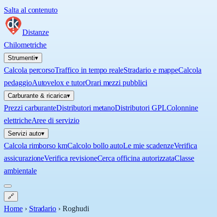
Salta al contenuto
Distanze
Chilometriche
Strumenti
▾
Calcola percorso
Traffico in tempo reale
Stradario e mappe
Calcola
pedaggio
Autovelox e tutor
Orari mezzi pubblici
Carburante & ricarica
▾
Prezzi carburante
Distributori metano
Distributori GPL
Colonnine
elettriche
Aree di servizio
Servizi auto
▾
Calcola rimborso km
Calcolo bollo auto
Le mie scadenze
Verifica
assicurazione
Verifica revisione
Cerca officina autorizzata
Classe
ambientale
🔗
Home
›
Stradario
›
Roghudi