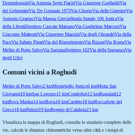
Domodossola
Via Antonia Sergi Flachi
Via Giuseppe Garibaldi
Via
dei Gelsomini
Via Tre Gennaio 1973
Via Ghorio
Via delle Ginestre
Via
Antonio Gramsci
Via Magna Grecia
Strada Statale 106 Jonica
Via
della Libertà
Sentiero Cascate Maisano
Via Guglielmo Marconi
Via
Giacomo Matteotti
Via Giuseppe Mazzini
Via degli Oleandri
Via della
Pace
Via Sabato Pigati
Via del Risorgimento
Via Rizzari
Via Roma
Via
Melito di Porto Salvo
Via Sarzana
Sentiero 102
Via della Speranza
Via
degli Ulivi
Comuni vicini a
Roghudi
Melito di Porto Salvo
2
km
Montebello Jonico
6
km
Motta San
Giovanni
10
km
San Lorenzo
11
km
Condofuri
12
km
Bagaladi
12
km
Bova Marina
14
km
Bova
16
km
Cardeto
18
km
Roccaforte del
Greco
18
km
Palizzi
19
km
Reggio di Calabria
23
km
Visualizza la mappa di
Roghudi
, consulta lo stradario completo delle
vie, calcola le distanze chilometriche verso altre città e i tempi di