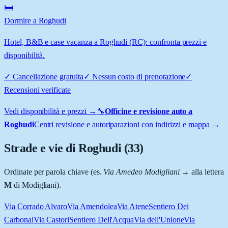
🛏️
Dormire a Roghudi
Hotel, B&B e case vacanza a Roghudi (RC): confronta prezzi e
disponibilità.
✓
Cancellazione gratuita
✓
Nessun costo di prenotazione
✓
Recensioni verificate
Vedi disponibilità e prezzi →
🔧
Officine e revisione auto a
Roghudi
Centri revisione e autoriparazioni con indirizzi e mappa →
Strade e vie di
Roghudi
(
33
)
Ordinate per parola chiave (es.
Via Amedeo Modigliani
→ alla lettera
M
di Modigliani).
Via Corrado Alvaro
Via Amendolea
Via Atene
Sentiero Dei
Carbonai
Via Castori
Sentiero Dell'Acqua
Via dell'Unione
Via