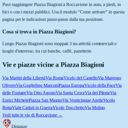
Puoi raggiungere Piazza Biagioni a Roccavione in auto, a piedi, in
bici o con i mezzi pubblici. Usa il modulo “Come arrivare” in questa
pagina per le indicazioni passo-passo dalla tua posizione.
Cosa si trova in Piazza Biagioni?
Lungo Piazza Biagioni sono mappati 3 tra attività commerciali e
luoghi d'interesse, tra cui banche, caffè, panetterie.
Vie e piazze vicine a
Piazza Biagioni
Via Martiri della Libertà
Via Roma
Vicolo del Castello
Via Marengo
Olivero
Via Guglielmo Marconi
Piazza Europa
Vicolo della Pace
Via
delle Fontane
Via Otto Agosto
Via Santa Croce
Via del Pilone
Via
Enrici Michele
Piazza San Magno
Via Venticinque Aprile
Vicolo
Botta
Viale Caduti in Guerra
Vicolo Trucchetto
Via Mulino
Vedi tutte le vie di
Roccavione
→
Distanze