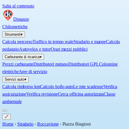
Salta al contenuto
Distanze
Chilometriche
Strumenti
▾
Calcola percorso
Traffico in tempo reale
Stradario e mappe
Calcola
pedaggio
Autovelox e tutor
Orari mezzi pubblici
Carburante & ricarica
▾
Prezzi carburante
Distributori metano
Distributori GPL
Colonnine
elettriche
Aree di servizio
Servizi auto
▾
Calcola rimborso km
Calcolo bollo auto
Le mie scadenze
Verifica
assicurazione
Verifica revisione
Cerca officina autorizzata
Classe
ambientale
🔗
Home
›
Stradario
›
Roccavione
›
Piazza Biagioni