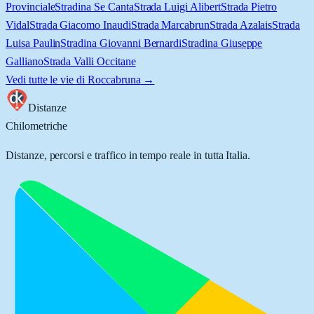
Provinciale
Stradina Se Canta
Strada Luigi Alibert
Strada Pietro
Vidal
Strada Giacomo Inaudi
Strada Marcabrun
Strada Azalais
Strada
Luisa Paulin
Stradina Giovanni Bernardi
Stradina Giuseppe
Galliano
Strada Valli Occitane
Vedi tutte le vie di
Roccabruna
→
Distanze
Chilometriche
Distanze, percorsi e traffico in tempo reale in tutta Italia.