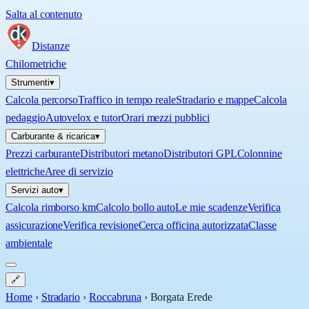
Salta al contenuto
Distanze
Chilometriche
Strumenti
▾
Calcola percorso
Traffico in tempo reale
Stradario e mappe
Calcola
pedaggio
Autovelox e tutor
Orari mezzi pubblici
Carburante & ricarica
▾
Prezzi carburante
Distributori metano
Distributori GPL
Colonnine
elettriche
Aree di servizio
Servizi auto
▾
Calcola rimborso km
Calcolo bollo auto
Le mie scadenze
Verifica
assicurazione
Verifica revisione
Cerca officina autorizzata
Classe
ambientale
🔗
Home
›
Stradario
›
Roccabruna
›
Borgata Erede