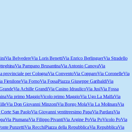
ini
Via Belvedere
Via Loris Benetti
Via Enrico Berlinguer
Via Stradello
tteghina
Via Pampano Brusantina
Via Antonio Canova
Via
a provinciale per Cologna
Via Convento
Via Copparo
Via Coronelle
Via
a Fienilone
Via Forno
Via Fossa
Piazza Giuseppe Garibaldi
Via
 Grande
Via Achille Grandi
Via Casino Idraulico
Via Jusi
Via Fossa
ina
Via primo Maggio
Vicolo primo Maggio
Via Ugo La Malfa
Via
ille
Via Don Giovanni Minzoni
Via Borgo Mola
Via La Molinara
Via
 Corte San Paolo
Via Giovanni ventitreesimo Papa
Via Pardara
Via
ppa
Via Piumana
Via Filippo Pivanti
Via Argine Po
Via Po
Vicolo Po
Via
onte Punzetti
Via Recchi
Piazza della Repubblica
Via Repubblica
Via