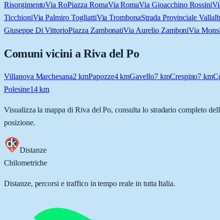
Risorgimento
Via Ro
Piazza Roma
Via Roma
Via Gioacchino Rossini
Vi
Ticchioni
Via Palmiro Togliatti
Via Trombona
Strada Provinciale Vallal
Giuseppe Di Vittorio
Piazza Zambonati
Via Aurelio Zamboni
Via Mons
Comuni vicini a
Riva del Po
Villanova Marchesana
2
km
Papozze
4
km
Gavello
7
km
Crespino
7
km
C
Polesine
14
km
Visualizza la mappa di
Riva del Po
, consulta lo stradario completo dell
posizione.
Distanze
Chilometriche
Distanze, percorsi e traffico in tempo reale in tutta Italia.