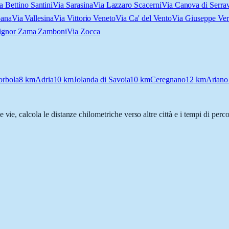
a Bettino Santini
Via Sarasina
Via Lazzaro Scacerni
Via Canova di Serrav
bana
Via Vallesina
Via Vittorio Veneto
Via Ca' del Vento
Via Giuseppe Ver
ignor Zama Zamboni
Via Zocca
orbola
8
km
Adria
10
km
Jolanda di Savoia
10
km
Ceregnano
12
km
Ariano 
e vie, calcola le distanze chilometriche verso altre città e i tempi di per