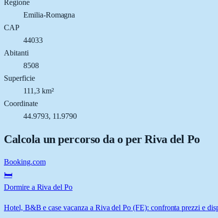
Regione
Emilia-Romagna
CAP
44033
Abitanti
8508
Superficie
111,3 km²
Coordinate
44.9793, 11.9790
Calcola un percorso da o per
Riva del Po
Booking.com
🛏️
Dormire a Riva del Po
Hotel, B&B e case vacanza a Riva del Po (FE): confronta prezzi e disp