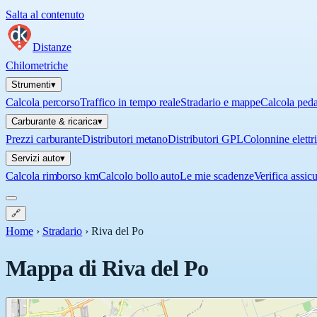
Salta al contenuto
Distanze
Chilometriche
Strumenti
▾
Calcola percorso
Traffico in tempo reale
Stradario e mappe
Calcola ped
Carburante & ricarica
▾
Prezzi carburante
Distributori metano
Distributori GPL
Colonnine elettr
Servizi auto
▾
Calcola rimborso km
Calcolo bollo auto
Le mie scadenze
Verifica assic
🔗
Home
›
Stradario
›
Riva del Po
Mappa di
Riva del Po