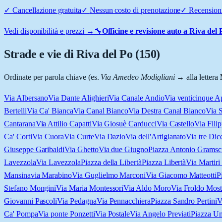
✓
Cancellazione gratuita
✓
Nessun costo di prenotazione
✓
Recensioni
Vedi disponibilità e prezzi →
🔧
Officine e revisione auto a
Riva del 
Strade e vie di
Riva del Po
(
150
)
Ordinate per parola chiave (es.
Via Amedeo Modigliani
→ alla lettera
Via Albersano
Via Dante Alighieri
Via Canale Andio
Via venticinque Ap
Bertelli
Via Ca' Bianca
Via Canal Bianco
Via Destra Canal Bianco
Via S
Cantarana
Via Attilio Capatti
Via Giosuè Carducci
Via Castello
Via Filip
Ca' Corti
Via Cuora
Via Curte
Via Dazio
Via dell'Artigianato
Via tre Di
Giuseppe Garibaldi
Via Ghetto
Via due Giugno
Piazza Antonio Gramsc
Lavezzola
Via Lavezzola
Piazza della Libertà
Piazza Libertà
Via Martiri 
Mansina
via Marabino
Via Guglielmo Marconi
Via Giacomo Matteotti
P
Stefano Mongini
Via Maria Montessori
Via Aldo Moro
Via Froldo Most
Giovanni Pascoli
Via Pedagna
Via Pennacchiera
Piazza Sandro Pertini
V
Ca' Pompa
Via ponte Ponzetti
Via Postale
Via Angelo Previati
Piazza U