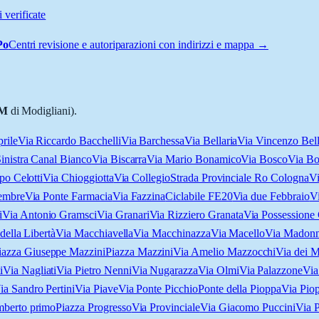
 verificate
Po
Centri revisione e autoriparazioni con indirizzi e mappa →
M
di Modigliani).
rile
Via Riccardo Bacchelli
Via Barchessa
Via Bellaria
Via Vincenzo Bell
inistra Canal Bianco
Via Biscarra
Via Mario Bonamico
Via Bosco
Via Bo
po Celotti
Via Chioggiotta
Via Collegio
Strada Provinciale Ro Cologna
Vi
cembre
Via Ponte Farmacia
Via Fazzina
Ciclabile FE20
Via due Febbraio
Vi
i
Via Antonio Gramsci
Via Granari
Via Rizziero Granata
Via Possessione
della Libertà
Via Macchiavella
Via Macchinazza
Via Macello
Via Madonn
iazza Giuseppe Mazzini
Piazza Mazzini
Via Amelio Mazzocchi
Via dei M
i
Via Nagliati
Via Pietro Nenni
Via Nugarazza
Via Olmi
Via Palazzone
Via
ia Sandro Pertini
Via Piave
Via Ponte Picchio
Ponte della Pioppa
Via Pio
mberto primo
Piazza Progresso
Via Provinciale
Via Giacomo Puccini
Via P