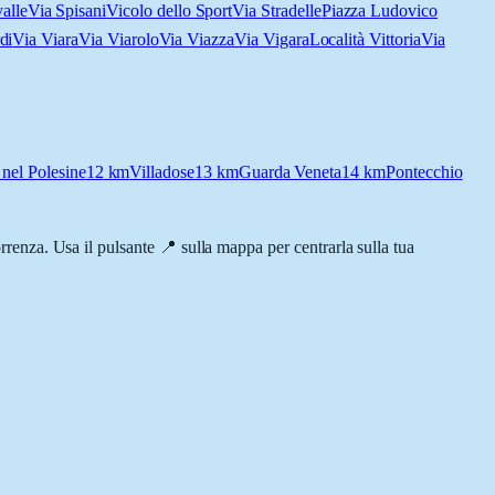
alle
Via Spisani
Vicolo dello Sport
Via Stradelle
Piazza Ludovico
di
Via Viara
Via Viarolo
Via Viazza
Via Vigara
Località Vittoria
Via
nel Polesine
12
km
Villadose
13
km
Guarda Veneta
14
km
Pontecchio
correnza. Usa il pulsante 📍 sulla mappa per centrarla sulla tua