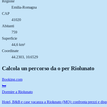
Regione
Emilia-Romagna
CAP
41020
Abitanti
759
Superficie
44,6 km²
Coordinate
44.2303, 10.6529
Calcola un percorso da o per
Riolunato
Booking.com
🛏️
Dormire a Riolunato
Hotel, B&B e case vacanza a Riolunato (MO): confronta prezzi e dispo