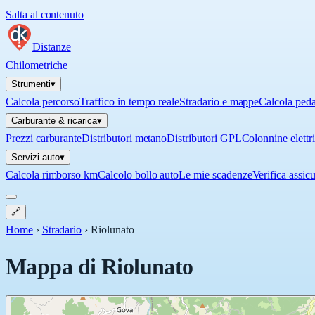
Salta al contenuto
Distanze
Chilometriche
Strumenti
▾
Calcola percorso
Traffico in tempo reale
Stradario e mappe
Calcola ped
Carburante & ricarica
▾
Prezzi carburante
Distributori metano
Distributori GPL
Colonnine elettr
Servizi auto
▾
Calcola rimborso km
Calcolo bollo auto
Le mie scadenze
Verifica assic
🔗
Home
›
Stradario
›
Riolunato
Mappa di
Riolunato