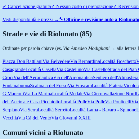
✓
Cancellazione gratuita
✓
Nessun costo di prenotazione
✓
Recensioni
Vedi disponibilità e prezzi →
🔧
Officine e revisione auto a
Riolunat
Strade e vie di
Riolunato
(
85
)
Ordinate per parola chiave (es.
Via Amedeo Modigliani
→ alla lettera
Piazza Don Battilani
Via Belvedere
Via Bernardina
Località Boschetto
V
Casagrande
Località Casella
Via Castellino
Via Castello
Strada del Pian
Croci
Via dell'Aeronautica
Via dell'Areonautica
Sentiero dell'Atmosfera
Fontanabuona
Scalinata del Fosso
Via Frascara
Località Frateria
Vicolo 
G Marconi
Via La Marina
Località Medale
Via Circonvallazione Nord
L
dell'Acciola e Casa Picchiotto
Località Polle
Via Polle
Via Ponticelli
Via
Serpiano
Via Serra
Località Serretto
Località Lama - Ravaro - Spinone
L
Vecchia
Via Cà del Vento
Via Giovanni XXIII
Comuni vicini a
Riolunato