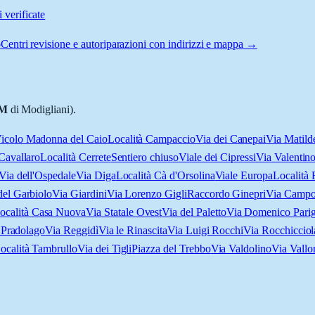
 verificate
o
Centri revisione e autoriparazioni con indirizzi e mappa →
M
di Modigliani).
icolo Madonna del Caio
Località Campaccio
Via dei Canepai
Via Matild
 Cavallaro
Località Cerrete
Sentiero chiuso
Viale dei Cipressi
Via Valentino
Via dell'Ospedale
Via Diga
Località Cà d'Orsolina
Viale Europa
Località F
del Garbiolo
Via Giardini
Via Lorenzo Gigli
Raccordo Ginepri
Via Campo
ocalità Casa Nuova
Via Statale Ovest
Via del Paletto
Via Domenico Parig
 Pradolago
Via Reggidì
Via le Rinascita
Via Luigi Rocchi
Via Rocchicciol
ocalità Tambrullo
Via dei Tigli
Piazza del Trebbo
Via Valdolino
Via Vallo