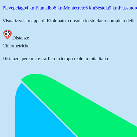
Pievepelago
4
km
Fiumalbo
6
km
Montecreto
6
km
Sestola
9
km
Frassinor
Visualizza la mappa di
Riolunato
, consulta lo stradario completo delle 
Distanze
Chilometriche
Distanze, percorsi e traffico in tempo reale in tutta Italia.