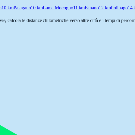
o
10
km
Palagano
10
km
Lama Mocogno
11
km
Fanano
12
km
Polinago
14
vie, calcola le distanze chilometriche verso altre città e i tempi di perco