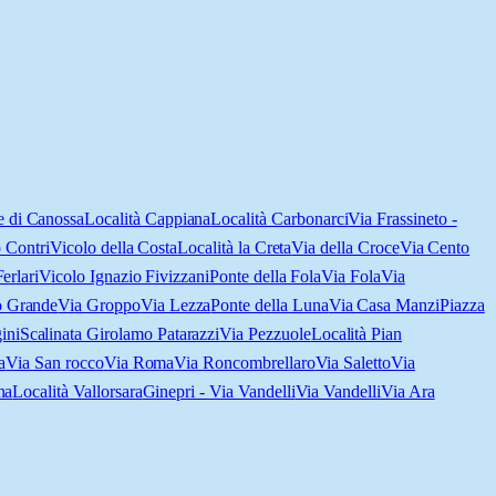
e di Canossa
Località Cappiana
Località Carbonarci
Via Frassineto -
 Contri
Vicolo della Costa
Località la Creta
Via della Croce
Via Cento
erlari
Vicolo Ignazio Fivizzani
Ponte della Fola
Via Fola
Via
 Grande
Via Groppo
Via Lezza
Ponte della Luna
Via Casa Manzi
Piazza
ini
Scalinata Girolamo Patarazzi
Via Pezzuole
Località Pian
a
Via San rocco
Via Roma
Via Roncombrellaro
Via Saletto
Via
na
Località Vallorsara
Ginepri - Via Vandelli
Via Vandelli
Via Ara