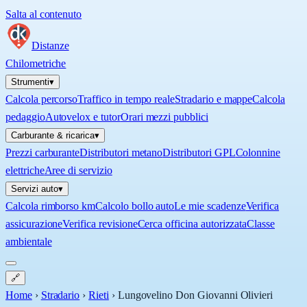
Salta al contenuto
Distanze
Chilometriche
Strumenti
▾
Calcola percorso
Traffico in tempo reale
Stradario e mappe
Calcola
pedaggio
Autovelox e tutor
Orari mezzi pubblici
Carburante & ricarica
▾
Prezzi carburante
Distributori metano
Distributori GPL
Colonnine
elettriche
Aree di servizio
Servizi auto
▾
Calcola rimborso km
Calcolo bollo auto
Le mie scadenze
Verifica
assicurazione
Verifica revisione
Cerca officina autorizzata
Classe
ambientale
🔗
Home
›
Stradario
›
Rieti
›
Lungovelino Don Giovanni Olivieri