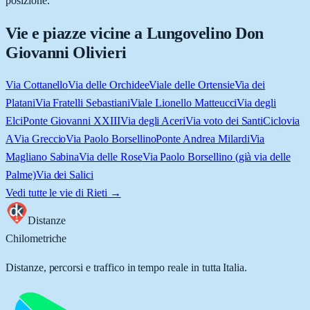
posizione.
Vie e piazze vicine a
Lungovelino Don
Giovanni Olivieri
Via Cottanello
Via delle Orchidee
Viale delle Ortensie
Via dei
Platani
Via Fratelli Sebastiani
Viale Lionello Matteucci
Via degli
Elci
Ponte Giovanni XXIII
Via degli Aceri
Via voto dei Santi
Ciclovia
A
Via Greccio
Via Paolo Borsellino
Ponte Andrea Milardi
Via
Magliano Sabina
Via delle Rose
Via Paolo Borsellino (già via delle
Palme)
Via dei Salici
Vedi tutte le vie di
Rieti
→
Distanze
Chilometriche
Distanze, percorsi e traffico in tempo reale in tutta Italia.