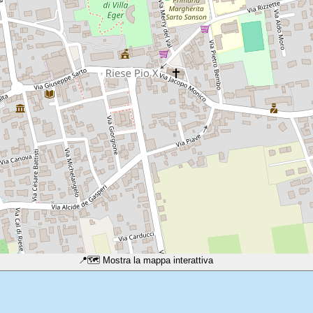
📍
🗺️ Mostra la mappa interattiva