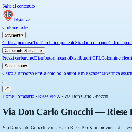
Salta al contenuto
Distanze
Chilometriche
Strumenti
▾
Calcola percorso
Traffico in tempo reale
Stradario e mappe
Calcola ped
Carburante & ricarica
▾
Prezzi carburante
Distributori metano
Distributori GPL
Colonnine elettr
Servizi auto
▾
Calcola rimborso km
Calcolo bollo auto
Le mie scadenze
Verifica assic
🔗
Home
›
Stradario
›
Riese Pio X
›
Via Don Carlo Gnocchi
Via Don Carlo Gnocchi
—
Riese 
Via Don Carlo Gnocchi è una via di Riese Pio X, in provincia di Trevis