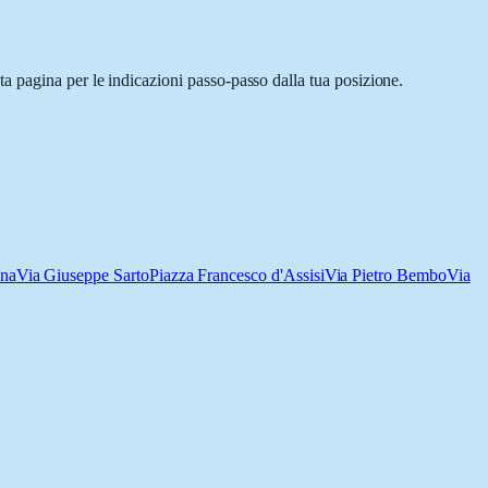
a pagina per le indicazioni passo-passo dalla tua posizione.
ana
Via Giuseppe Sarto
Piazza Francesco d'Assisi
Via Pietro Bembo
Via