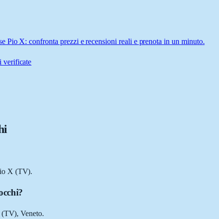
Pio X: confronta prezzi e recensioni reali e prenota in un minuto.
 verificate
hi
io X (TV).
occhi?
o (TV), Veneto.