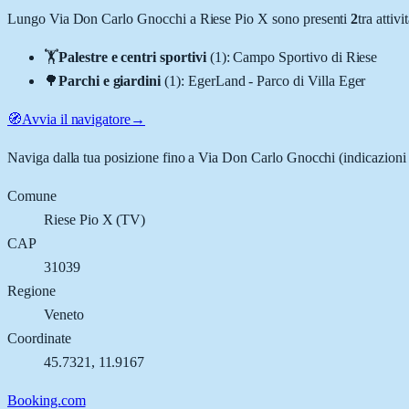
Lungo
Via Don Carlo Gnocchi
a
Riese Pio X
sono presenti
2
tra atti
🏋️
Palestre e centri sportivi
(
1
)
:
Campo Sportivo di Riese
🌳
Parchi e giardini
(
1
)
:
EgerLand - Parco di Villa Eger
🧭
Avvia il navigatore
→
Naviga dalla tua posizione fino a
Via Don Carlo Gnocchi
(indicazioni 
Comune
Riese Pio X
(
TV
)
CAP
31039
Regione
Veneto
Coordinate
45.7321
,
11.9167
Booking.com