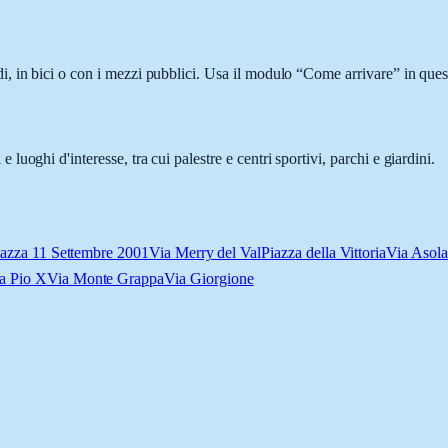
 in bici o con i mezzi pubblici. Usa il modulo “Come arrivare” in quest
oghi d'interesse, tra cui palestre e centri sportivi, parchi e giardini.
iazza 11 Settembre 2001
Via Merry del Val
Piazza della Vittoria
Via Asol
a Pio X
Via Monte Grappa
Via Giorgione