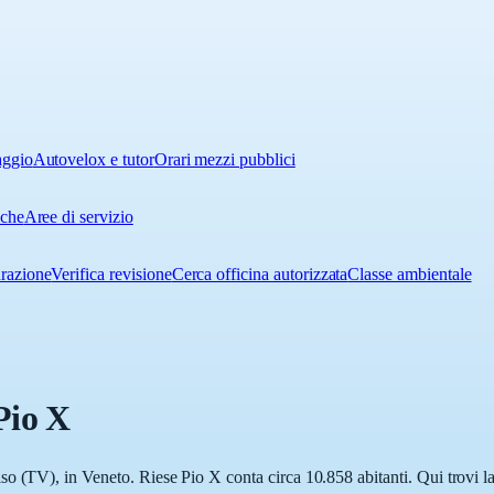
aggio
Autovelox e tutor
Orari mezzi pubblici
iche
Aree di servizio
urazione
Verifica revisione
Cerca officina autorizzata
Classe ambientale
Pio X
o (TV), in Veneto. Riese Pio X conta circa 10.858 abitanti. Qui trovi la