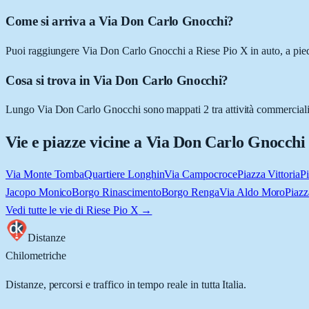
Come si arriva a Via Don Carlo Gnocchi?
Puoi raggiungere Via Don Carlo Gnocchi a Riese Pio X in auto, a piedi,
Cosa si trova in Via Don Carlo Gnocchi?
Lungo Via Don Carlo Gnocchi sono mappati 2 tra attività commerciali e lu
Vie e piazze vicine a
Via Don Carlo Gnocchi
Via Monte Tomba
Quartiere Longhin
Via Campocroce
Piazza Vittoria
P
Jacopo Monico
Borgo Rinascimento
Borgo Renga
Via Aldo Moro
Piazz
Vedi tutte le vie di
Riese Pio X
→
Distanze
Chilometriche
Distanze, percorsi e traffico in tempo reale in tutta Italia.