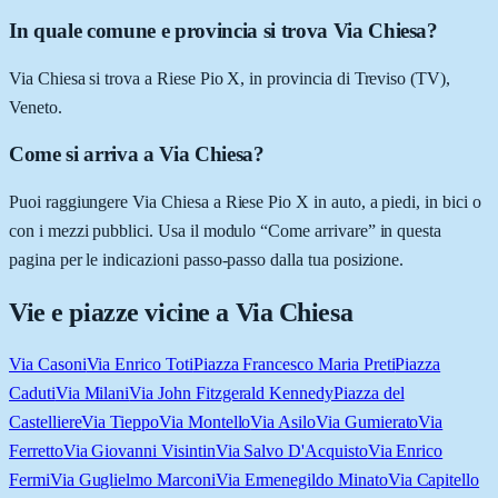
In quale comune e provincia si trova Via Chiesa?
Via Chiesa si trova a Riese Pio X, in provincia di Treviso (TV),
Veneto.
Come si arriva a Via Chiesa?
Puoi raggiungere Via Chiesa a Riese Pio X in auto, a piedi, in bici o
con i mezzi pubblici. Usa il modulo “Come arrivare” in questa
pagina per le indicazioni passo-passo dalla tua posizione.
Vie e piazze vicine a
Via Chiesa
Via Casoni
Via Enrico Toti
Piazza Francesco Maria Preti
Piazza
Caduti
Via Milani
Via John Fitzgerald Kennedy
Piazza del
Castelliere
Via Tieppo
Via Montello
Via Asilo
Via Gumierato
Via
Ferretto
Via Giovanni Visintin
Via Salvo D'Acquisto
Via Enrico
Fermi
Via Guglielmo Marconi
Via Ermenegildo Minato
Via Capitello