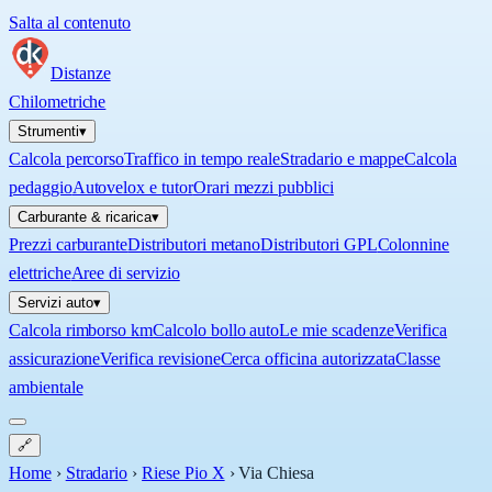
Salta al contenuto
Distanze
Chilometriche
Strumenti
▾
Calcola percorso
Traffico in tempo reale
Stradario e mappe
Calcola
pedaggio
Autovelox e tutor
Orari mezzi pubblici
Carburante & ricarica
▾
Prezzi carburante
Distributori metano
Distributori GPL
Colonnine
elettriche
Aree di servizio
Servizi auto
▾
Calcola rimborso km
Calcolo bollo auto
Le mie scadenze
Verifica
assicurazione
Verifica revisione
Cerca officina autorizzata
Classe
ambientale
🔗
Home
›
Stradario
›
Riese Pio X
›
Via Chiesa