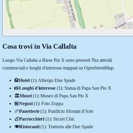
Cosa trovi in
Via Callalta
Lungo
Via Callalta
a
Riese Pio X
sono presenti
7
tra attività
commerciali e luoghi d'interesse mappati su OpenStreetMap.
🏨
Hotel
(
1
)
:
Albergo Due Spade
📸
Luoghi d'interesse
(
1
)
:
Statua di Papa San Pio X
🏛️
Musei
(
1
)
:
Museo di Papa San Pio X
🏪
Negozi
(
1
)
:
Foto Zoppa
🥖
Panetterie
(
1
)
:
Panificio Sfornati d'Arte
💇
Parrucchieri
(
1
)
:
Secret Chic
🍽️
Ristoranti
(
1
)
:
Trattoria alle Due Spade