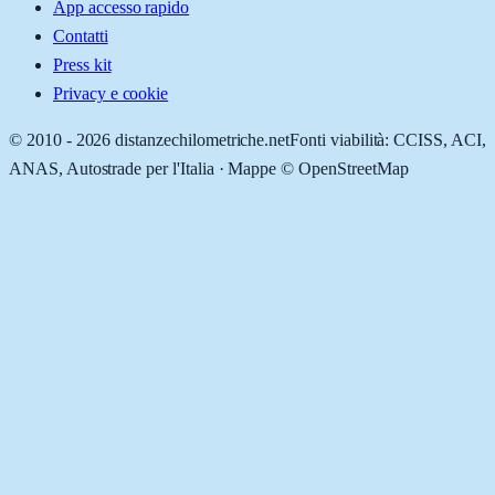
App accesso rapido
Contatti
Press kit
Privacy e cookie
© 2010 -
2026
distanzechilometriche.net
Fonti viabilità: CCISS, ACI,
ANAS, Autostrade per l'Italia · Mappe © OpenStreetMap