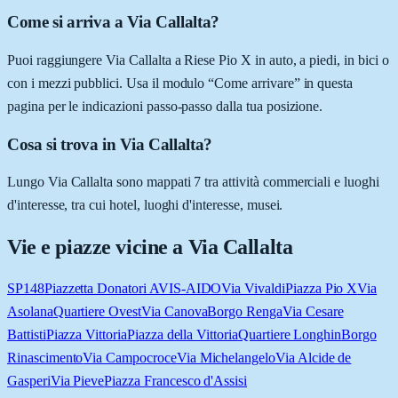
Come si arriva a Via Callalta?
Puoi raggiungere Via Callalta a Riese Pio X in auto, a piedi, in bici o
con i mezzi pubblici. Usa il modulo “Come arrivare” in questa
pagina per le indicazioni passo-passo dalla tua posizione.
Cosa si trova in Via Callalta?
Lungo Via Callalta sono mappati 7 tra attività commerciali e luoghi
d'interesse, tra cui hotel, luoghi d'interesse, musei.
Vie e piazze vicine a
Via Callalta
SP148
Piazzetta Donatori AVIS-AIDO
Via Vivaldi
Piazza Pio X
Via
Asolana
Quartiere Ovest
Via Canova
Borgo Renga
Via Cesare
Battisti
Piazza Vittoria
Piazza della Vittoria
Quartiere Longhin
Borgo
Rinascimento
Via Campocroce
Via Michelangelo
Via Alcide de
Gasperi
Via Pieve
Piazza Francesco d'Assisi