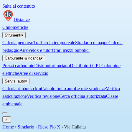
Salta al contenuto
Distanze
Chilometriche
Strumenti
▾
Calcola percorso
Traffico in tempo reale
Stradario e mappe
Calcola
pedaggio
Autovelox e tutor
Orari mezzi pubblici
Carburante & ricarica
▾
Prezzi carburante
Distributori metano
Distributori GPL
Colonnine
elettriche
Aree di servizio
Servizi auto
▾
Calcola rimborso km
Calcolo bollo auto
Le mie scadenze
Verifica
assicurazione
Verifica revisione
Cerca officina autorizzata
Classe
ambientale
🔗
Home
›
Stradario
›
Riese Pio X
›
Via Callalta