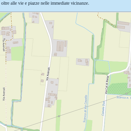
 oltre alle vie e piazze nelle immediate vicinanze.