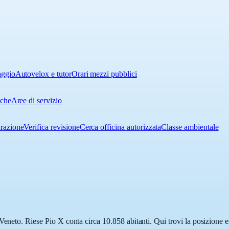
aggio
Autovelox e tutor
Orari mezzi pubblici
iche
Aree di servizio
urazione
Verifica revisione
Cerca officina autorizzata
Classe ambientale
Veneto. Riese Pio X conta circa 10.858 abitanti. Qui trovi la posizione e