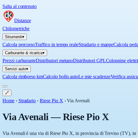
Salta al contenuto
Distanze
Chilometriche
Strumenti
▾
Calcola percorso
Traffico in tempo reale
Stradario e mappe
Calcola ped
Carburante & ricarica
▾
Prezzi carburante
Distributori metano
Distributori GPL
Colonnine elettr
Servizi auto
▾
Calcola rimborso km
Calcolo bollo auto
Le mie scadenze
Verifica assic
🔗
Home
›
Stradario
›
Riese Pio X
›
Via Avenali
Via Avenali
—
Riese Pio X
Via Avenali è una via di Riese Pio X, in provincia di Treviso (TV), in 