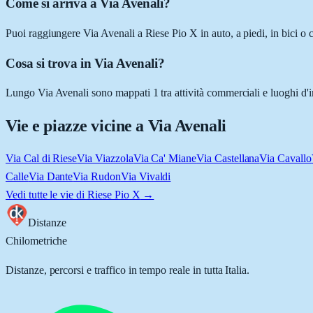
Come si arriva a Via Avenali?
Puoi raggiungere Via Avenali a Riese Pio X in auto, a piedi, in bici o 
Cosa si trova in Via Avenali?
Lungo Via Avenali sono mappati 1 tra attività commerciali e luoghi d'in
Vie e piazze vicine a
Via Avenali
Via Cal di Riese
Via Viazzola
Via Ca' Miane
Via Castellana
Via Cavallo
Calle
Via Dante
Via Rudon
Via Vivaldi
Vedi tutte le vie di
Riese Pio X
→
Distanze
Chilometriche
Distanze, percorsi e traffico in tempo reale in tutta Italia.