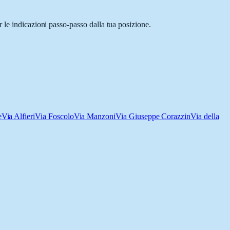
 le indicazioni passo-passo dalla tua posizione.
e
Via Alfieri
Via Foscolo
Via Manzoni
Via Giuseppe Corazzin
Via della