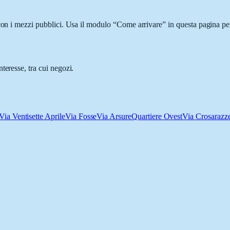
con i mezzi pubblici. Usa il modulo “Come arrivare” in questa pagina per
teresse, tra cui negozi.
Via Ventisette Aprile
Via Fosse
Via Arsure
Quartiere Ovest
Via Crosarazz