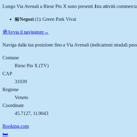
Lungo
Via Avenali
a
Riese Pio X
sono presenti
1
tra attività commerci
🏪
Negozi
(
1
)
:
Green Park Vivai
🧭
Avvia il navigatore
→
Naviga dalla tua posizione fino a
Via Avenali
(indicazioni stradali pas
Comune
Riese Pio X
(
TV
)
CAP
31039
Regione
Veneto
Coordinate
45.7127
,
11.9043
Booking.com
🛏️