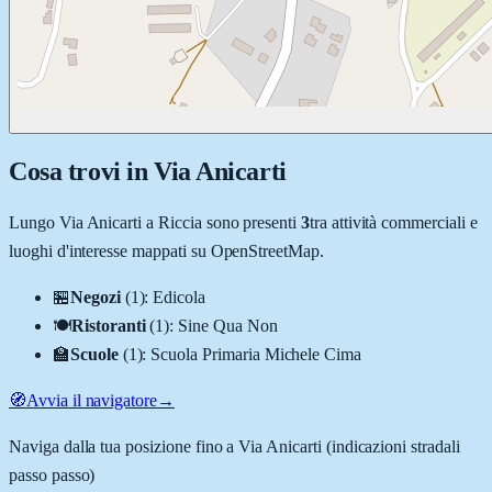
Cosa trovi in
Via Anicarti
Lungo
Via Anicarti
a
Riccia
sono presenti
3
tra attività commerciali e
luoghi d'interesse mappati su OpenStreetMap.
🏪
Negozi
(
1
)
:
Edicola
🍽️
Ristoranti
(
1
)
:
Sine Qua Non
🏫
Scuole
(
1
)
:
Scuola Primaria Michele Cima
🧭
Avvia il navigatore
→
Naviga dalla tua posizione fino a
Via Anicarti
(indicazioni stradali
passo passo)