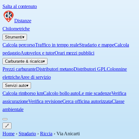
Salta al contenuto
Distanze
Chilometriche
Strumenti
▾
Calcola percorso
Traffico in tempo reale
Stradario e mappe
Calcola
pedaggio
Autovelox e tutor
Orari mezzi pubblici
Carburante & ricarica
▾
Prezzi carburante
Distributori metano
Distributori GPL
Colonnine
elettriche
Aree di servizio
Servizi auto
▾
Calcola rimborso km
Calcolo bollo auto
Le mie scadenze
Verifica
assicurazione
Verifica revisione
Cerca officina autorizzata
Classe
ambientale
🔗
Home
›
Stradario
›
Riccia
›
Via Anicarti