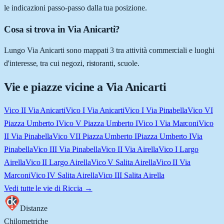
le indicazioni passo-passo dalla tua posizione.
Cosa si trova in Via Anicarti?
Lungo Via Anicarti sono mappati 3 tra attività commerciali e luoghi
d'interesse, tra cui negozi, ristoranti, scuole.
Vie e piazze vicine a
Via Anicarti
Vico II Via Anicarti
Vico I Via Anicarti
Vico I Via Pinabella
Vico VI
Piazza Umberto I
Vico V Piazza Umberto I
Vico I Via Marconi
Vico
II Via Pinabella
Vico VII Piazza Umberto I
Piazza Umberto I
Via
Pinabella
Vico III Via Pinabella
Vico II Via Airella
Vico I Largo
Airella
Vico II Largo Airella
Vico V Salita Airella
Vico II Via
Marconi
Vico IV Salita Airella
Vico III Salita Airella
Vedi tutte le vie di
Riccia
→
Distanze
Chilometriche