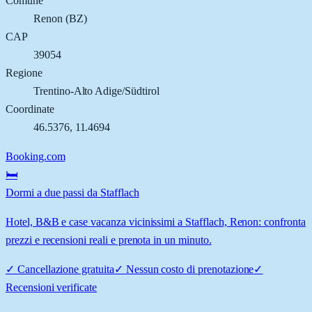
Comune
Renon
(
BZ
)
CAP
39054
Regione
Trentino-Alto Adige/Südtirol
Coordinate
46.5376
,
11.4694
Booking.com
🛏️
Dormi a due passi da Stafflach
Hotel, B&B e case vacanza vicinissimi a Stafflach, Renon: confronta
prezzi e recensioni reali e prenota in un minuto.
✓
Cancellazione gratuita
✓
Nessun costo di prenotazione
✓
Recensioni verificate