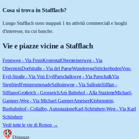
Cosa si trova in Stafflach?
Lungo Stafflach sono mappati 1 tra attività commerciali e luoghi
d'interesse, tra cui banche.
Vie e piazze vicine a
Stafflach
Fennweg - Via Fenn
Krotental
Obersteinerweg - Via
Oberstein
Dorfstraße - Via del Paese
Wunderegg
Strickerboden
Von-
Eyrl-Straße - Via Von Eyrl
Parschalkweg - Via Parschalk
Via
Siegfried
Fennpromenade
Sallrainweg - Via Sallrain
Siffian -
Siffiano
Großeich - Grosseich
Am Bahnhof - Alla Stazione
Michael-
Gamper-Weg - Via Michael Gamper
Ameiser
Klobenstein,
Busbahnhof - Collalbo, Autostazione
Karl-Schönherr-Weg - Via Karl
Schönherr
Vedi tutte le vie di
Renon
→
Distanze