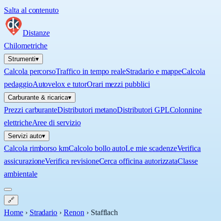
Salta al contenuto
Distanze
Chilometriche
Strumenti
▾
Calcola percorso
Traffico in tempo reale
Stradario e mappe
Calcola
pedaggio
Autovelox e tutor
Orari mezzi pubblici
Carburante & ricarica
▾
Prezzi carburante
Distributori metano
Distributori GPL
Colonnine
elettriche
Aree di servizio
Servizi auto
▾
Calcola rimborso km
Calcolo bollo auto
Le mie scadenze
Verifica
assicurazione
Verifica revisione
Cerca officina autorizzata
Classe
ambientale
🔗
Home
›
Stradario
›
Renon
›
Stafflach