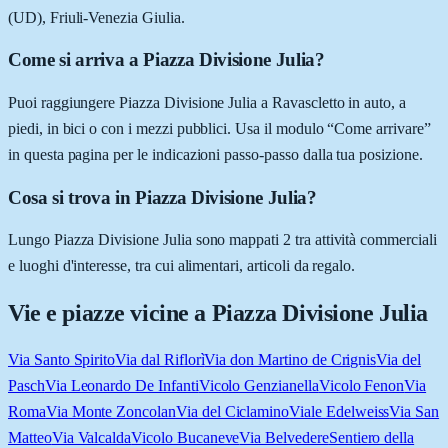
(UD), Friuli-Venezia Giulia.
Come si arriva a Piazza Divisione Julia?
Puoi raggiungere Piazza Divisione Julia a Ravascletto in auto, a
piedi, in bici o con i mezzi pubblici. Usa il modulo “Come arrivare”
in questa pagina per le indicazioni passo-passo dalla tua posizione.
Cosa si trova in Piazza Divisione Julia?
Lungo Piazza Divisione Julia sono mappati 2 tra attività commerciali
e luoghi d'interesse, tra cui alimentari, articoli da regalo.
Vie e piazze vicine a
Piazza Divisione Julia
Via Santo Spirito
Via dal Riflorì
Via don Martino de Crignis
Via del
Pasch
Via Leonardo De Infanti
Vicolo Genzianella
Vicolo Fenon
Via
Roma
Via Monte Zoncolan
Via del Ciclamino
Viale Edelweiss
Via San
Matteo
Via Valcalda
Vicolo Bucaneve
Via Belvedere
Sentiero della