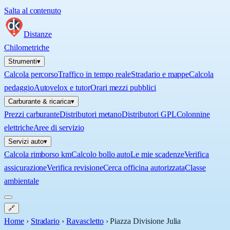
Salta al contenuto
Distanze
Chilometriche
Strumenti
▾
Calcola percorso
Traffico in tempo reale
Stradario e mappe
Calcola
pedaggio
Autovelox e tutor
Orari mezzi pubblici
Carburante & ricarica
▾
Prezzi carburante
Distributori metano
Distributori GPL
Colonnine
elettriche
Aree di servizio
Servizi auto
▾
Calcola rimborso km
Calcolo bollo auto
Le mie scadenze
Verifica
assicurazione
Verifica revisione
Cerca officina autorizzata
Classe
ambientale
🔗
Home
›
Stradario
›
Ravascletto
›
Piazza Divisione Julia