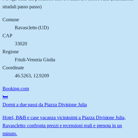
stradali passo passo)
Comune
Ravascletto
(
UD
)
CAP
33020
Regione
Friuli-Venezia Giulia
Coordinate
46.5263
,
12.9209
Booking.com
🛏️
Dormi a due passi da Piazza Divisione Julia
Hotel, B&B e case vacanza vicinissimi a Piazza Divisione Julia,
Ravascletto: confronta prezzi e recensioni reali e prenota in un
minuto.