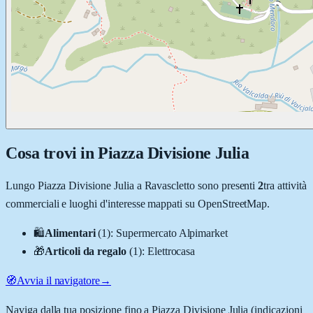
Cosa trovi in
Piazza Divisione Julia
Lungo
Piazza Divisione Julia
a
Ravascletto
sono presenti
2
tra attività
commerciali e luoghi d'interesse mappati su OpenStreetMap.
🛍️
Alimentari
(
1
)
:
Supermercato Alpimarket
🎁
Articoli da regalo
(
1
)
:
Elettrocasa
🧭
Avvia il navigatore
→
Naviga dalla tua posizione fino a
Piazza Divisione Julia
(indicazioni