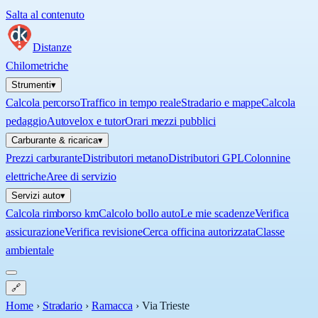
Salta al contenuto
Distanze
Chilometriche
Strumenti
▾
Calcola percorso
Traffico in tempo reale
Stradario e mappe
Calcola
pedaggio
Autovelox e tutor
Orari mezzi pubblici
Carburante & ricarica
▾
Prezzi carburante
Distributori metano
Distributori GPL
Colonnine
elettriche
Aree di servizio
Servizi auto
▾
Calcola rimborso km
Calcolo bollo auto
Le mie scadenze
Verifica
assicurazione
Verifica revisione
Cerca officina autorizzata
Classe
ambientale
🔗
Home
›
Stradario
›
Ramacca
›
Via Trieste