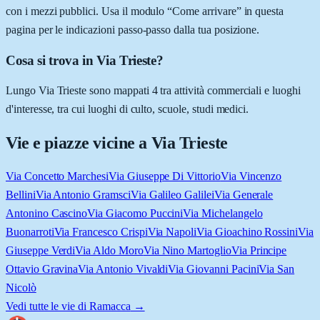
con i mezzi pubblici. Usa il modulo “Come arrivare” in questa
pagina per le indicazioni passo-passo dalla tua posizione.
Cosa si trova in Via Trieste?
Lungo Via Trieste sono mappati 4 tra attività commerciali e luoghi
d'interesse, tra cui luoghi di culto, scuole, studi medici.
Vie e piazze vicine a
Via Trieste
Via Concetto Marchesi
Via Giuseppe Di Vittorio
Via Vincenzo
Bellini
Via Antonio Gramsci
Via Galileo Galilei
Via Generale
Antonino Cascino
Via Giacomo Puccini
Via Michelangelo
Buonarroti
Via Francesco Crispi
Via Napoli
Via Gioachino Rossini
Via
Giuseppe Verdi
Via Aldo Moro
Via Nino Martoglio
Via Principe
Ottavio Gravina
Via Antonio Vivaldi
Via Giovanni Pacini
Via San
Nicolò
Vedi tutte le vie di
Ramacca
→