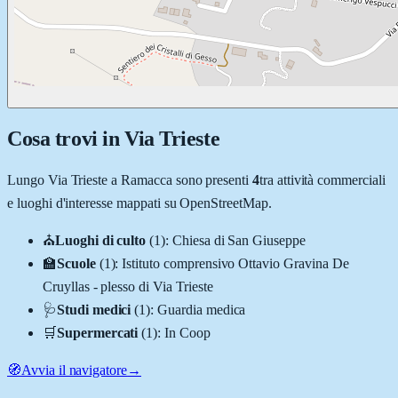
Cosa trovi in
Via Trieste
Lungo
Via Trieste
a
Ramacca
sono presenti
4
tra attività commerciali
e luoghi d'interesse mappati su OpenStreetMap.
⛪
Luoghi di culto
(
1
)
:
Chiesa di San Giuseppe
🏫
Scuole
(
1
)
:
Istituto comprensivo Ottavio Gravina De
Cruyllas - plesso di Via Trieste
🩺
Studi medici
(
1
)
:
Guardia medica
🛒
Supermercati
(
1
)
:
In Coop
🧭
Avvia il navigatore
→