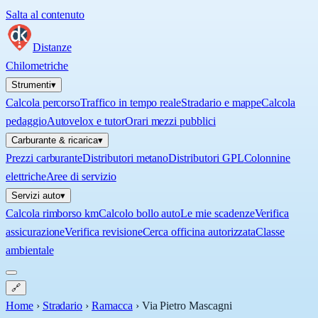
Salta al contenuto
Distanze
Chilometriche
Strumenti
▾
Calcola percorso
Traffico in tempo reale
Stradario e mappe
Calcola
pedaggio
Autovelox e tutor
Orari mezzi pubblici
Carburante & ricarica
▾
Prezzi carburante
Distributori metano
Distributori GPL
Colonnine
elettriche
Aree di servizio
Servizi auto
▾
Calcola rimborso km
Calcolo bollo auto
Le mie scadenze
Verifica
assicurazione
Verifica revisione
Cerca officina autorizzata
Classe
ambientale
🔗
Home
›
Stradario
›
Ramacca
›
Via Pietro Mascagni