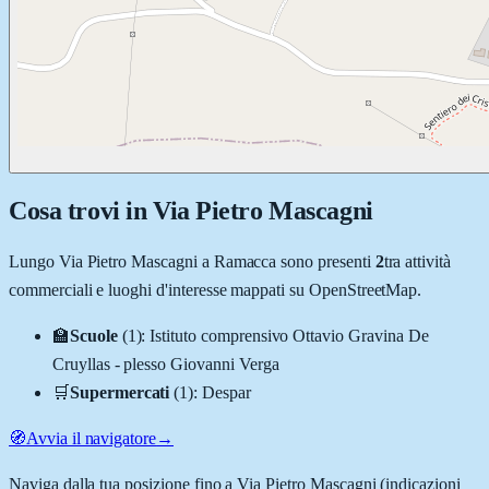
Cosa trovi in
Via Pietro Mascagni
Lungo
Via Pietro Mascagni
a
Ramacca
sono presenti
2
tra attività
commerciali e luoghi d'interesse mappati su OpenStreetMap.
🏫
Scuole
(
1
)
:
Istituto comprensivo Ottavio Gravina De
Cruyllas - plesso Giovanni Verga
🛒
Supermercati
(
1
)
:
Despar
🧭
Avvia il navigatore
→
Naviga dalla tua posizione fino a
Via Pietro Mascagni
(indicazioni