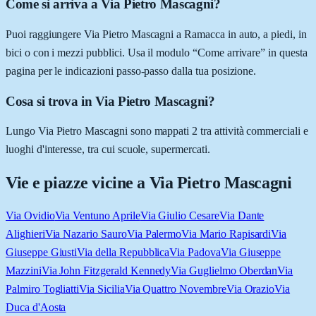
Come si arriva a Via Pietro Mascagni?
Puoi raggiungere Via Pietro Mascagni a Ramacca in auto, a piedi, in
bici o con i mezzi pubblici. Usa il modulo “Come arrivare” in questa
pagina per le indicazioni passo-passo dalla tua posizione.
Cosa si trova in Via Pietro Mascagni?
Lungo Via Pietro Mascagni sono mappati 2 tra attività commerciali e
luoghi d'interesse, tra cui scuole, supermercati.
Vie e piazze vicine a
Via Pietro Mascagni
Via Ovidio
Via Ventuno Aprile
Via Giulio Cesare
Via Dante
Alighieri
Via Nazario Sauro
Via Palermo
Via Mario Rapisardi
Via
Giuseppe Giusti
Via della Repubblica
Via Padova
Via Giuseppe
Mazzini
Via John Fitzgerald Kennedy
Via Guglielmo Oberdan
Via
Palmiro Togliatti
Via Sicilia
Via Quattro Novembre
Via Orazio
Via
Duca d'Aosta