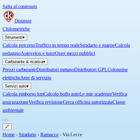
Salta al contenuto
Distanze
Chilometriche
Strumenti
▾
Calcola percorso
Traffico in tempo reale
Stradario e mappe
Calcola
pedaggio
Autovelox e tutor
Orari mezzi pubblici
Carburante & ricarica
▾
Prezzi carburante
Distributori metano
Distributori GPL
Colonnine
elettriche
Aree di servizio
Servizi auto
▾
Calcola rimborso km
Calcolo bollo auto
Le mie scadenze
Verifica
assicurazione
Verifica revisione
Cerca officina autorizzata
Classe
ambientale
🔗
Home
›
Stradario
›
Ramacca
›
Via Lecce