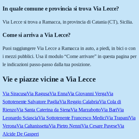
In quale comune e provincia si trova Via Lecce?
Via Lecce si trova a Ramacca, in provincia di Catania (CT), Sicilia.
Come si arriva a Via Lecce?
Puoi raggiungere Via Lecce a Ramacca in auto, a piedi, in bici o con
i mezzi pubblici. Usa il modulo “Come arrivare” in questa pagina per
le indicazioni passo-passo dalla tua posizione.
Vie e piazze vicine a
Via Lecce
Via Siracusa
Via Ragusa
Via Enna
Via Giovanni Verga
Via
Sottotenente Salvatore Paglia
Via Reggio Calabria
Via Cola di
Rienzo
Via Santa Caterina da Siena
Via Marzabotto
Via Bari
Via
Leonardo Sciascia
Via Sottotenente Francesco Medici
Via Trapani
Via
Verona
Via Caltanissetta
Via Pietro Nenni
Via Cesare Pavese
Via
Alcide De Gasperi