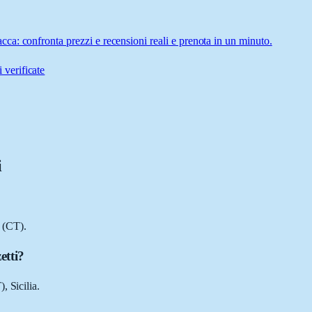
a: confronta prezzi e recensioni reali e prenota in un minuto.
 verificate
i
 (CT).
etti?
, Sicilia.