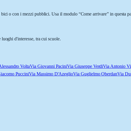
bici o con i mezzi pubblici. Usa il modulo “Come arrivare” in questa pag
uoghi d'interesse, tra cui scuole.
Alessandro Volta
Via Giovanni Pacini
Via Giuseppe Verdi
Via Antonio Vi
Giacomo Puccini
Via Massimo D'Azeglio
Via Guglielmo Oberdan
Via Du