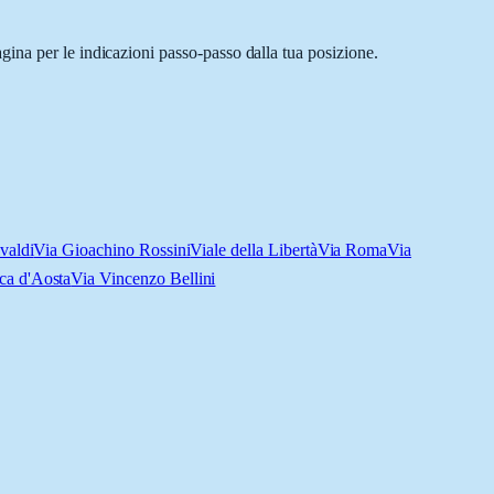
ina per le indicazioni passo-passo dalla tua posizione.
valdi
Via Gioachino Rossini
Viale della Libertà
Via Roma
Via
ca d'Aosta
Via Vincenzo Bellini