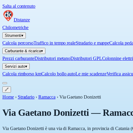
Salta al contenuto
Distanze
Chilometriche
Strumenti
▾
Calcola percorso
Traffico in tempo reale
Stradario e mappe
Calcola ped
Carburante & ricarica
▾
Prezzi carburante
Distributori metano
Distributori GPL
Colonnine elettr
Servizi auto
▾
Calcola rimborso km
Calcolo bollo auto
Le mie scadenze
Verifica assic
🔗
Home
›
Stradario
›
Ramacca
›
Via Gaetano Donizetti
Via Gaetano Donizetti
—
Ramac
Via Gaetano Donizetti è una via di Ramacca, in provincia di Catania (CT