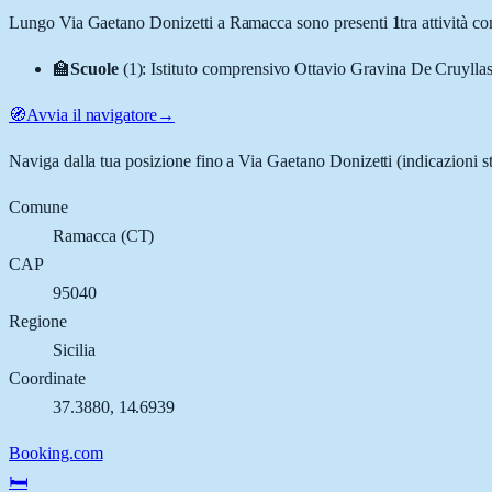
Lungo
Via Gaetano Donizetti
a
Ramacca
sono presenti
1
tra attività 
🏫
Scuole
(
1
)
:
Istituto comprensivo Ottavio Gravina De Cruyllas 
🧭
Avvia il navigatore
→
Naviga dalla tua posizione fino a
Via Gaetano Donizetti
(indicazioni s
Comune
Ramacca
(
CT
)
CAP
95040
Regione
Sicilia
Coordinate
37.3880
,
14.6939
Booking.com
🛏️