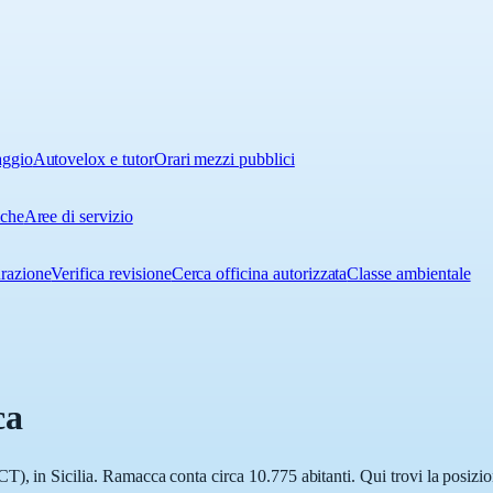
aggio
Autovelox e tutor
Orari mezzi pubblici
iche
Aree di servizio
urazione
Verifica revisione
Cerca officina autorizzata
Classe ambientale
ca
), in Sicilia. Ramacca conta circa 10.775 abitanti. Qui trovi la posizio