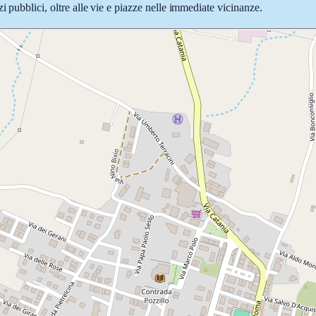
i pubblici, oltre alle vie e piazze nelle immediate vicinanze.