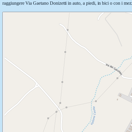
raggiungere Via Gaetano Donizetti in auto, a piedi, in bici o con i mezz