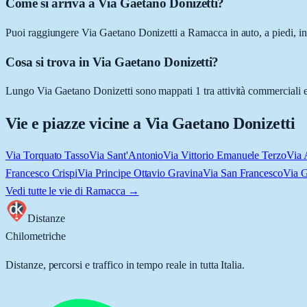
Come si arriva a Via Gaetano Donizetti?
Puoi raggiungere Via Gaetano Donizetti a Ramacca in auto, a piedi, in 
Cosa si trova in Via Gaetano Donizetti?
Lungo Via Gaetano Donizetti sono mappati 1 tra attività commerciali e l
Vie e piazze vicine a
Via Gaetano Donizetti
Via Torquato Tasso
Via Sant'Antonio
Via Vittorio Emanuele Terzo
Via 
Francesco Crispi
Via Principe Ottavio Gravina
Via San Francesco
Via 
Vedi tutte le vie di
Ramacca
→
Distanze
Chilometriche
Distanze, percorsi e traffico in tempo reale in tutta Italia.