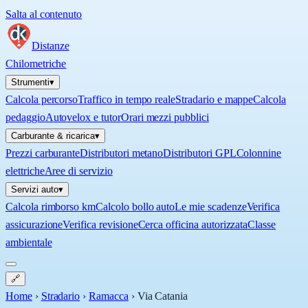
Salta al contenuto
Distanze
Chilometriche
Strumenti
▾
Calcola percorso
Traffico in tempo reale
Stradario e mappe
Calcola
pedaggio
Autovelox e tutor
Orari mezzi pubblici
Carburante & ricarica
▾
Prezzi carburante
Distributori metano
Distributori GPL
Colonnine
elettriche
Aree di servizio
Servizi auto
▾
Calcola rimborso km
Calcolo bollo auto
Le mie scadenze
Verifica
assicurazione
Verifica revisione
Cerca officina autorizzata
Classe
ambientale
🔗
Home
›
Stradario
›
Ramacca
›
Via Catania