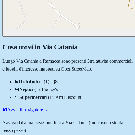
Cosa trovi in
Via Catania
Lungo
Via Catania
a
Ramacca
sono presenti
3
tra attività commerciali
e luoghi d'interesse mappati su OpenStreetMap.
⛽
Distributori
(
1
)
:
Q8
🏪
Negozi
(
1
)
:
Franzy's
🛒
Supermercati
(
1
)
:
Ard Discount
🧭
Avvia il navigatore
→
Naviga dalla tua posizione fino a
Via Catania
(indicazioni stradali
passo passo)