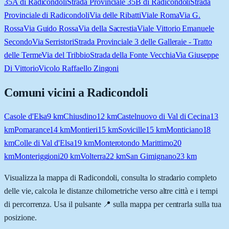
35A di Radicondoli
Strada Provinciale 35B di Radicondoli
Strada
Provinciale di Radicondoli
Via delle Ribatti
Viale Roma
Via G.
Rossa
Via Guido Rossa
Via della Sacrestia
Viale Vittorio Emanuele
Secondo
Via Serristori
Strada Provinciale 3 delle Galleraie - Tratto
delle Terme
Via del Tribbio
Strada della Fonte Vecchia
Via Giuseppe
Di Vittorio
Vicolo Raffaello Zingoni
Comuni vicini a
Radicondoli
Casole d'Elsa
9
km
Chiusdino
12
km
Castelnuovo di Val di Cecina
13
km
Pomarance
14
km
Montieri
15
km
Sovicille
15
km
Monticiano
18
km
Colle di Val d'Elsa
19
km
Monterotondo Marittimo
20
km
Monteriggioni
20
km
Volterra
22
km
San Gimignano
23
km
Visualizza la mappa di
Radicondoli
, consulta lo stradario completo
delle vie, calcola le distanze chilometriche verso altre città e i tempi
di percorrenza. Usa il pulsante 📍 sulla mappa per centrarla sulla tua
posizione.