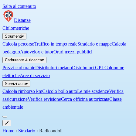
Salta al contenuto
Distanze
Chilometriche
Strumenti
▾
Calcola percorso
Traffico in tempo reale
Stradario e mappe
Calcola
pedaggio
Autovelox e tutor
Orari mezzi pubblici
Carburante & ricarica
▾
Prezzi carburante
Distributori metano
Distributori GPL
Colonnine
elettriche
Aree di servizio
Servizi auto
▾
Calcola rimborso km
Calcolo bollo auto
Le mie scadenze
Verifica
assicurazione
Verifica revisione
Cerca officina autorizzata
Classe
ambientale
🔗
Home
›
Stradario
›
Radicondoli