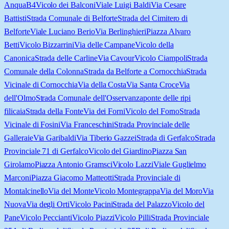
Anqua
B4
Vicolo dei Balconi
Viale Luigi Baldi
Via Cesare
Battisti
Strada Comunale di Belforte
Strada del Cimitero di
Belforte
Viale Luciano Berio
Via Berlinghieri
Piazza Alvaro
Betti
Vicolo Bizzarrini
Via delle Campane
Vicolo della
Canonica
Strada delle Carline
Via Cavour
Vicolo Ciampoli
Strada
Comunale della Colonna
Strada da Belforte a Cornocchia
Strada
Vicinale di Cornocchia
Via della Costa
Via Santa Croce
Via
dell'Olmo
Strada Comunale dell'Osservanza
ponte delle ripi
filicaia
Strada della Fonte
Via dei Forni
Vicolo del Forno
Strada
Vicinale di Fosini
Via Franceschini
Strada Provinciale delle
Galleraie
Via Garibaldi
Via Tiberio Gazzei
Strada di Gerfalco
Strada
Provinciale 71 di Gerfalco
Vicolo del Giardino
Piazza San
Girolamo
Piazza Antonio Gramsci
Vicolo Lazzi
Viale Guglielmo
Marconi
Piazza Giacomo Matteotti
Strada Provinciale di
Montalcinello
Via del Monte
Vicolo Montegrappa
Via del Moro
Via
Nuova
Via degli Orti
Vicolo Pacini
Strada del Palazzo
Vicolo del
Pane
Vicolo Peccianti
Vicolo Piazzi
Vicolo Pilli
Strada Provinciale