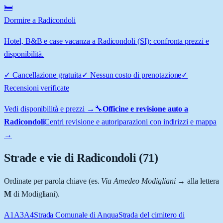
🛏️
Dormire a Radicondoli
Hotel, B&B e case vacanza a Radicondoli (SI): confronta prezzi e
disponibilità.
✓
Cancellazione gratuita
✓
Nessun costo di prenotazione
✓
Recensioni verificate
Vedi disponibilità e prezzi →
🔧
Officine e revisione auto a
Radicondoli
Centri revisione e autoriparazioni con indirizzi e mappa
→
Strade e vie di
Radicondoli
(
71
)
Ordinate per parola chiave (es.
Via Amedeo Modigliani
→ alla lettera
M
di Modigliani).
A1
A3
A4
Strada Comunale di Anqua
Strada del cimitero di