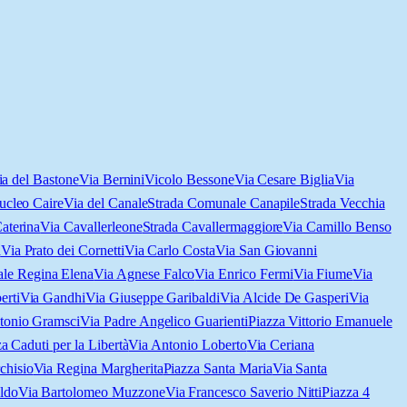
ia del Bastone
Via Bernini
Vicolo Bessone
Via Cesare Biglia
Via
ucleo Caire
Via del Canale
Strada Comunale Canapile
Strada Vecchia
aterina
Via Cavallerleone
Strada Cavallermaggiore
Via Camillo Benso
a
Via Prato dei Cornetti
Via Carlo Costa
Via San Giovanni
ale Regina Elena
Via Agnese Falco
Via Enrico Fermi
Via Fiume
Via
erti
Via Gandhi
Via Giuseppe Garibaldi
Via Alcide De Gasperi
Via
tonio Gramsci
Via Padre Angelico Guarienti
Piazza Vittorio Emanuele
a Caduti per la Libertà
Via Antonio Loberto
Via Ceriana
chisio
Via Regina Margherita
Piazza Santa Maria
Via Santa
ldo
Via Bartolomeo Muzzone
Via Francesco Saverio Nitti
Piazza 4