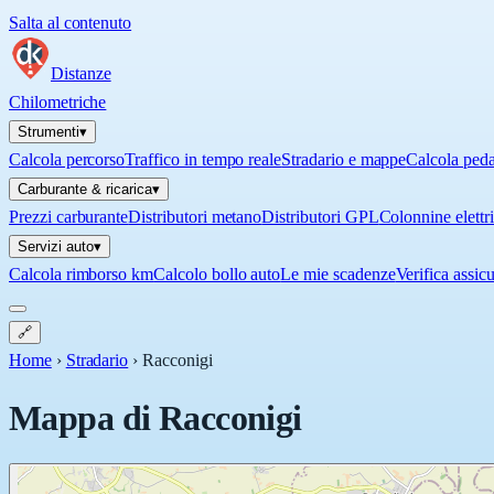
Salta al contenuto
Distanze
Chilometriche
Strumenti
▾
Calcola percorso
Traffico in tempo reale
Stradario e mappe
Calcola ped
Carburante & ricarica
▾
Prezzi carburante
Distributori metano
Distributori GPL
Colonnine elettr
Servizi auto
▾
Calcola rimborso km
Calcolo bollo auto
Le mie scadenze
Verifica assic
🔗
Home
›
Stradario
›
Racconigi
Mappa di
Racconigi