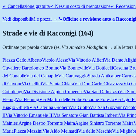
✓
Cancellazione gratuita
✓
Nessun costo di prenotazione
✓
Recensioni
Vedi disponibilità e prezzi →
🔧
Officine e revisione auto a
Racconig
Strade e vie di
Racconigi
(
164
)
Ordinate per parola chiave (es.
Via Amedeo Modigliani
→ alla lettera
Piazza Carlo Alberto
Vicolo Alesso
Via Vittorio Alfieri
Via Dante Alighi
Cavaliere Bartolomeo Bonino
Via Bonneville
Via Botticelli
Cascina Bru
del Canapile
Via del Canapile
Via Caravaggio
Strada Antica per Carma
di Cavour
Via Cellini
Via Santa Chiara
Via Don Carlo Chiavazza
Via Ge
Cottolengo
Via Divisione Alpina Cuneense
Via San Dalmazzo
Via San
Flemig
Via Fleming
Via Martiri delle Foibe
Frazione Foresto
Via Ugo Fo
Biagio Ghietti
Via Caterina Gioberti
Via Giotto
Via San Giovanni
Vicol
II
Via Vittorio Emanuele III
Via Senatore Gian Battista Imberti
Via Prin
Mainieri
Argine Destro Torrente Maira
Argine Sinistro Torrente Maira
V
Maria
Piazza Mazzini
Via Aldo Meinardi
Via delle Meschie
Via Migliab