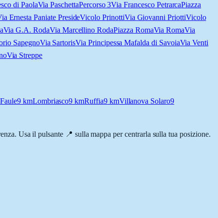
sco di Paola
Via Paschetta
Percorso 3
Via Francesco Petrarca
Piazza
ia Ernesta Paniate Preside
Vicolo Prinotti
Via Giovanni Priotti
Vicolo
a
Via G.A. Roda
Via Marcellino Roda
Piazza Roma
Via Roma
Via
torio Sapegno
Via Sartoris
Via Principessa Mafalda di Savoia
Via Venti
no
Via Streppe
m
Faule
9
km
Lombriasco
9
km
Ruffia
9
km
Villanova Solaro
9
rrenza. Usa il pulsante 📍 sulla mappa per centrarla sulla tua posizione.