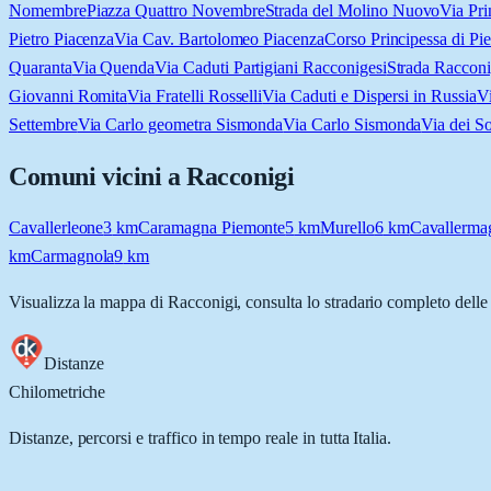
Nomembre
Piazza Quattro Novembre
Strada del Molino Nuovo
Via Pr
Pietro Piacenza
Via Cav. Bartolomeo Piacenza
Corso Principessa di Pi
Quaranta
Via Quenda
Via Caduti Partigiani Racconigesi
Strada Racconi
Giovanni Romita
Via Fratelli Rosselli
Via Caduti e Dispersi in Russia
Vi
Settembre
Via Carlo geometra Sismonda
Via Carlo Sismonda
Via dei So
Comuni vicini a
Racconigi
Cavallerleone
3
km
Caramagna Piemonte
5
km
Murello
6
km
Cavallerma
km
Carmagnola
9
km
Visualizza la mappa di
Racconigi
, consulta lo stradario completo delle
Distanze
Chilometriche
Distanze, percorsi e traffico in tempo reale in tutta Italia.