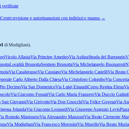
 verificate
i
Centri revisione e autoriparazioni con indirizzi e mappa →
M
di Modigliani).
eri
Vicolo Allasia
Via Principe Amedeo
Via Aulina
Strada del Barraggio
V
notta
Località Brunotta
Sentiero Brunotta
Via Michelangelo Buonarroti
N
gnola
Via Casalgrasso
Via Cassiano
Via Michelangelo Castelli
Via Beata C
nerale Carlo Alberto Dalla Chiesa
Via Cristoforo Colombo
Via Conceri
 Pio Decimo
Via San Domenico
Via Luigi Einaudi
Corso Regina Elena
Vi
scolo
Via Giacomo Fossati
Via Carlo Maria Franzero
Via Duccio Galimb
o San Giovanni
Via Girivotto
Via Don Gnocchi
Via Felice Govean
Via An
cipessa Jolanda
Via Giacomo Leopardi
Via Giuseppe Augusto Levis
Piazz
ia Romolo Manissero
Via Alessandro Manzoni
Via Beato Clemente Mar
runa
Via Modigliani
Via Francesco Morosini
Via Murello
Via Beato Muria