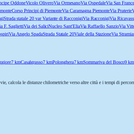
incipe Oddone
Vicolo Olivero
Via Ormesano
Via Ospedale
Via San France
emonte
Corso Principi di Piemonte
Via Caramagna Piemonte
Via Praterie
V
gi
Strada statale 20 var Variante di Racconigi
Via Racconigi
Via Ricavass
a F. Saglietti
Via dei Salici
Nucleo Sant'Elia
Via Raffaello Sanzio
Via Vit
spiri
Via Angelo Spada
Strada Statale 20
Viale della Stazione
Via Stramia
ggiore
7
km
Casalgrasso
7
km
Polonghera
7
km
Sommariva del Bosco
9
k
 vie, calcola le distanze chilometriche verso altre città e i tempi di perco