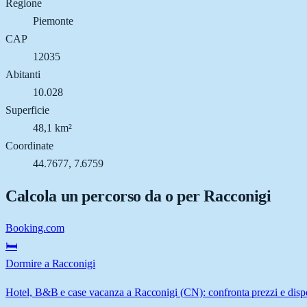
Regione
Piemonte
CAP
12035
Abitanti
10.028
Superficie
48,1 km²
Coordinate
44.7677, 7.6759
Calcola un percorso da o per
Racconigi
Booking.com
🛏️
Dormire a Racconigi
Hotel, B&B e case vacanza a Racconigi (CN): confronta prezzi e dispo