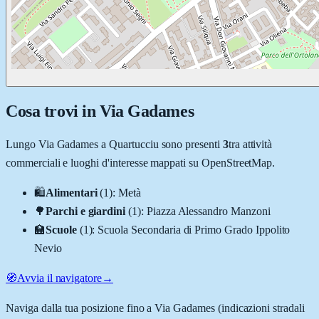
Cosa trovi in
Via Gadames
Lungo
Via Gadames
a
Quartucciu
sono presenti
3
tra attività
commerciali e luoghi d'interesse mappati su OpenStreetMap.
🛍️
Alimentari
(
1
)
:
Metà
🌳
Parchi e giardini
(
1
)
:
Piazza Alessandro Manzoni
🏫
Scuole
(
1
)
:
Scuola Secondaria di Primo Grado Ippolito
Nevio
🧭
Avvia il navigatore
→
Naviga dalla tua posizione fino a
Via Gadames
(indicazioni stradali