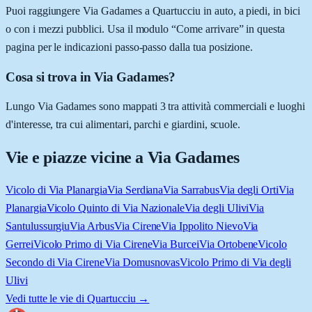
Puoi raggiungere Via Gadames a Quartucciu in auto, a piedi, in bici
o con i mezzi pubblici. Usa il modulo “Come arrivare” in questa
pagina per le indicazioni passo-passo dalla tua posizione.
Cosa si trova in Via Gadames?
Lungo Via Gadames sono mappati 3 tra attività commerciali e luoghi
d'interesse, tra cui alimentari, parchi e giardini, scuole.
Vie e piazze vicine a
Via Gadames
Vicolo di Via Planargia
Via Serdiana
Via Sarrabus
Via degli Orti
Via
Planargia
Vicolo Quinto di Via Nazionale
Via degli Ulivi
Via
Santulussurgiu
Via Arbus
Via Cirene
Via Ippolito Nievo
Via
Gerrei
Vicolo Primo di Via Cirene
Via Burcei
Via Ortobene
Vicolo
Secondo di Via Cirene
Via Domusnovas
Vicolo Primo di Via degli
Ulivi
Vedi tutte le vie di
Quartucciu
→