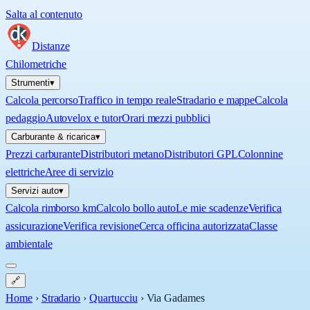
Salta al contenuto
Distanze
Chilometriche
Strumenti
▾
Calcola percorso
Traffico in tempo reale
Stradario e mappe
Calcola
pedaggio
Autovelox e tutor
Orari mezzi pubblici
Carburante & ricarica
▾
Prezzi carburante
Distributori metano
Distributori GPL
Colonnine
elettriche
Aree di servizio
Servizi auto
▾
Calcola rimborso km
Calcolo bollo auto
Le mie scadenze
Verifica
assicurazione
Verifica revisione
Cerca officina autorizzata
Classe
ambientale
🔗
Home
›
Stradario
›
Quartucciu
›
Via Gadames