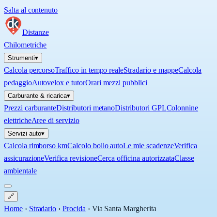
Salta al contenuto
Distanze
Chilometriche
Strumenti
▾
Calcola percorso
Traffico in tempo reale
Stradario e mappe
Calcola
pedaggio
Autovelox e tutor
Orari mezzi pubblici
Carburante & ricarica
▾
Prezzi carburante
Distributori metano
Distributori GPL
Colonnine
elettriche
Aree di servizio
Servizi auto
▾
Calcola rimborso km
Calcolo bollo auto
Le mie scadenze
Verifica
assicurazione
Verifica revisione
Cerca officina autorizzata
Classe
ambientale
🔗
Home
›
Stradario
›
Procida
›
Via Santa Margherita