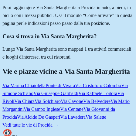
Puoi raggiungere Via Santa Margherita a Procida in auto, a piedi, in
bici o con i mezzi pubblici. Usa il modulo “Come arrivare” in questa
pagina per le indicazioni passo-passo dalla tua posizione.
Cosa si trova in Via Santa Margherita?
Lungo Via Santa Margherita sono mappati 1 tra attività commerciali
e luoghi d'interesse, tra cui ristoranti.
Vie e piazze vicine a
Via Santa Margherita
Via Marina Chiaiolella
Ponte di Vivara
Via Cristoforo Colombo
Via
Simone Schiano
Via Giuseppe Garibaldi
Via Raffaele Tortora
Via
Rivoli
Via Chiara
Via Solchiaro
Via Cavone
Via Belvedere
Via Mario
Morgantini
Via Campo Inglese
Via Centane
Via Giovanni da
Procida
Via Alcide De Gasperi
Via Lavadera
Via Salette
Vedi tutte le vie di
Procida
→