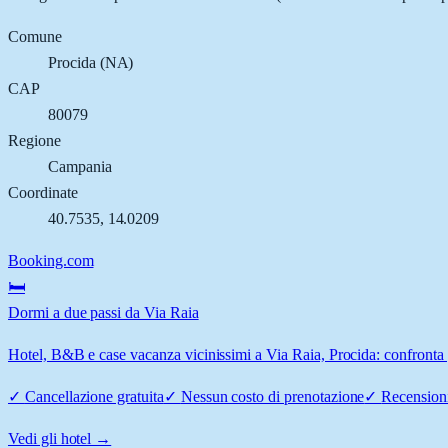
Comune
Procida
(
NA
)
CAP
80079
Regione
Campania
Coordinate
40.7535
,
14.0209
Booking.com
🛏️
Dormi a due passi da Via Raia
Hotel, B&B e case vacanza vicinissimi a Via Raia, Procida: confronta p
✓
Cancellazione gratuita
✓
Nessun costo di prenotazione
✓
Recensioni
Vedi gli hotel →