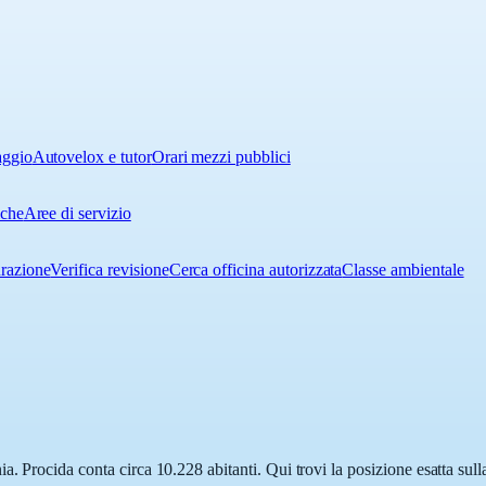
aggio
Autovelox e tutor
Orari mezzi pubblici
iche
Aree di servizio
urazione
Verifica revisione
Cerca officina autorizzata
Classe ambientale
. Procida conta circa 10.228 abitanti. Qui trovi la posizione esatta sul