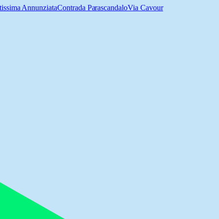
tissima Annunziata
Contrada Parascandalo
Via Cavour