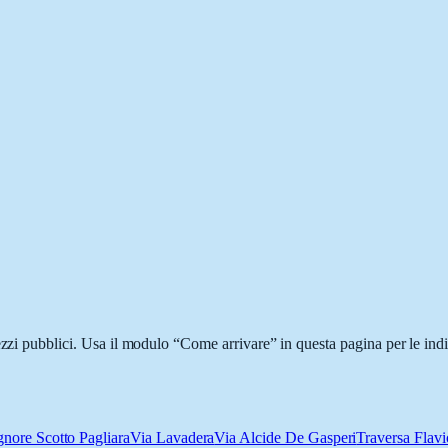
ezzi pubblici. Usa il modulo “Come arrivare” in questa pagina per le ind
nore Scotto Pagliara
Via Lavadera
Via Alcide De Gasperi
Traversa Flavi