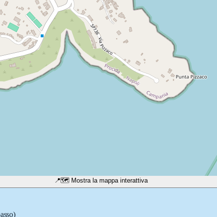
📍
🗺️ Mostra la mappa interattiva
passo)