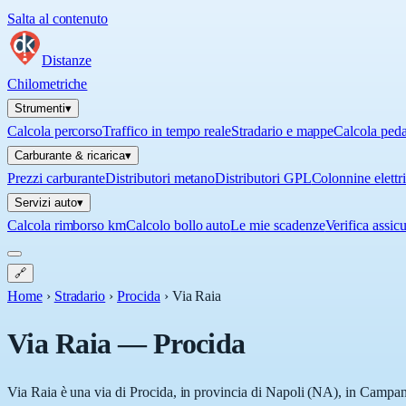
Salta al contenuto
Distanze
Chilometriche
Strumenti
▾
Calcola percorso
Traffico in tempo reale
Stradario e mappe
Calcola ped
Carburante & ricarica
▾
Prezzi carburante
Distributori metano
Distributori GPL
Colonnine elettr
Servizi auto
▾
Calcola rimborso km
Calcolo bollo auto
Le mie scadenze
Verifica assic
🔗
Home
›
Stradario
›
Procida
›
Via Raia
Via Raia
—
Procida
Via Raia è una via di Procida, in provincia di Napoli (NA), in Campania