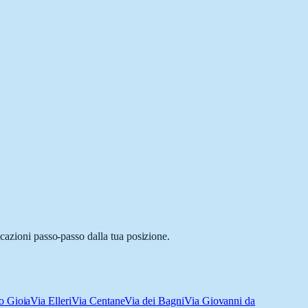
icazioni passo-passo dalla tua posizione.
o Gioia
Via Elleri
Via Centane
Via dei Bagni
Via Giovanni da