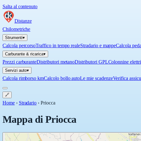
Salta al contenuto
Distanze
Chilometriche
Strumenti
▾
Calcola percorso
Traffico in tempo reale
Stradario e mappe
Calcola ped
Carburante & ricarica
▾
Prezzi carburante
Distributori metano
Distributori GPL
Colonnine elettr
Servizi auto
▾
Calcola rimborso km
Calcolo bollo auto
Le mie scadenze
Verifica assic
🔗
Home
›
Stradario
›
Priocca
Mappa di
Priocca