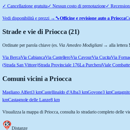
✓
Cancellazione gratuita
✓
Nessun costo di prenotazione
✓
Recensioni
Vedi disponibilità e prezzi →
🔧
Officine e revisione auto a
Priocca
Ce
Strade e vie di
Priocca
(
21
)
Ordinate per parola chiave (es.
Via Amedeo Modigliani
→ alla lettera
Via Berca
Via Cabianca
Via Castellero
Via Cavour
Via Cucita
Via Forna
(Strada San Vittore)
Strada Provinciale 176
La Purchera
Viale Combatte
Comuni vicini a
Priocca
Magliano Alfieri
3
km
Castellinaldo d'Alba
3
km
Govone
3
km
Castagnit
km
Castagnole delle Lanze
8
km
Visualizza la mappa di
Priocca
, consulta lo stradario completo delle vi
Distanze