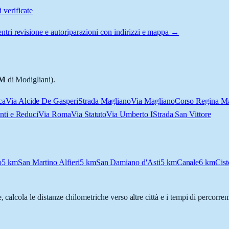
 verificate
ntri revisione e autoriparazioni con indirizzi e mappa →
M
di Modigliani).
ca
Via Alcide De Gasperi
Strada Magliano
Via Magliano
Corso Regina Ma
nti e Reduci
Via Roma
Via Statuto
Via Umberto I
Strada San Vittore
o
5
km
San Martino Alfieri
5
km
San Damiano d'Asti
5
km
Canale
6
km
Cist
e, calcola le distanze chilometriche verso altre città e i tempi di percorre