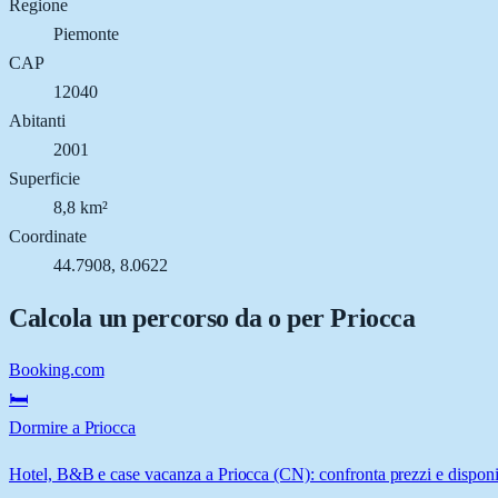
Regione
Piemonte
CAP
12040
Abitanti
2001
Superficie
8,8 km²
Coordinate
44.7908, 8.0622
Calcola un percorso da o per
Priocca
Booking.com
🛏️
Dormire a Priocca
Hotel, B&B e case vacanza a Priocca (CN): confronta prezzi e disponib