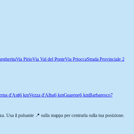
rgherita
Via Pirio
Via Val del Ponte
Via Priocca
Strada Provinciale 2
erna d'Asti
6
km
Vezza d'Alba
6
km
Guarene
6
km
Barbaresco
7
nza. Usa il pulsante 📍 sulla mappa per centrarla sulla tua posizione.