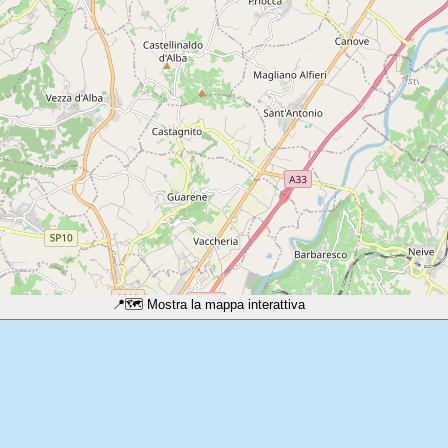
📍
🗺️ Mostra la mappa interattiva