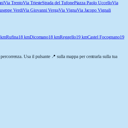
ni
Via Trento
Via Trieste
Strada del Tufone
Piazza Paolo Uccello
Via
useppe Verdi
Via Giovanni Verga
Via Vigna
Via Jacopo Vignali
km
Rufina
18
km
Dicomano
18
km
Reggello
19
km
Castel Focognano
19
di percorrenza. Usa il pulsante 📍 sulla mappa per centrarla sulla tua