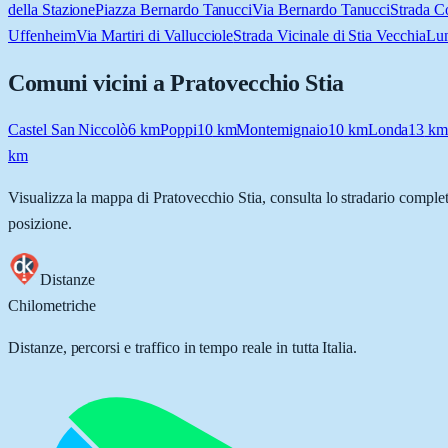
della Stazione
Piazza Bernardo Tanucci
Via Bernardo Tanucci
Strada Co
Uffenheim
Via Martiri di Vallucciole
Strada Vicinale di Stia Vecchia
Lun
Comuni vicini a
Pratovecchio Stia
Castel San Niccolò
6
km
Poppi
10
km
Montemignaio
10
km
Londa
13
k
km
Visualizza la mappa di
Pratovecchio Stia
, consulta lo stradario complet
posizione.
Distanze
Chilometriche
Distanze, percorsi e traffico in tempo reale in tutta Italia.