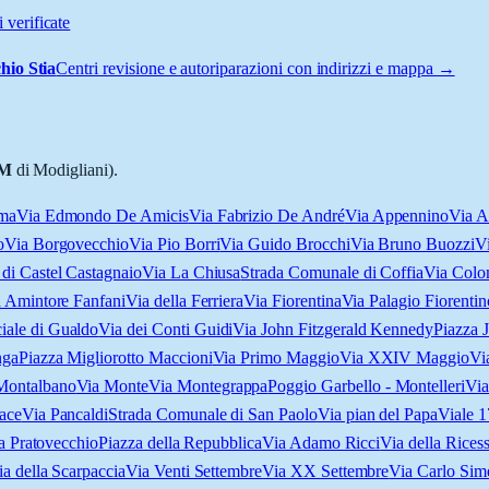
 verificate
hio Stia
Centri revisione e autoriparazioni con indirizzi e mappa →
M
di Modigliani).
Ama
Via Edmondo De Amicis
Via Fabrizio De André
Via Appennino
Via A
o
Via Borgovecchio
Via Pio Borri
Via Guido Brocchi
Via Bruno Buozzi
Vi
 di Castel Castagnaio
Via La Chiusa
Strada Comunale di Coffia
Via Colo
 Amintore Fanfani
Via della Ferriera
Via Fiorentina
Via Palagio Fiorentin
iale di Gualdo
Via dei Conti Guidi
Via John Fitzgerald Kennedy
Piazza 
nga
Piazza Migliorotto Maccioni
Via Primo Maggio
Via XXIV Maggio
Vi
Montalbano
Via Monte
Via Montegrappa
Poggio Garbello - Montelleri
Via
ace
Via Pancaldi
Strada Comunale di San Paolo
Via pian del Papa
Viale 1
da Pratovecchio
Piazza della Repubblica
Via Adamo Ricci
Via della Rices
ia della Scarpaccia
Via Venti Settembre
Via XX Settembre
Via Carlo Sim