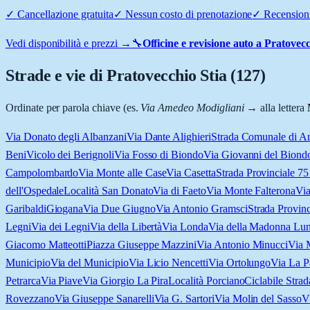
✓
Cancellazione gratuita
✓
Nessun costo di prenotazione
✓
Recensioni
Vedi disponibilità e prezzi →
🔧
Officine e revisione auto a
Pratovecc
Strade e vie di
Pratovecchio Stia
(
127
)
Ordinate per parola chiave (es.
Via Amedeo Modigliani
→ alla lettera
Via Donato degli Albanzani
Via Dante Alighieri
Strada Comunale di 
Beni
Vicolo dei Berignoli
Via Fosso di Biondo
Via Giovanni del Biond
Campolombardo
Via Monte alle Case
Via Casetta
Strada Provinciale 75
dell'Ospedale
Località San Donato
Via di Faeto
Via Monte Falterona
Via
Garibaldi
Giogana
Via Due Giugno
Via Antonio Gramsci
Strada Provinc
Legni
Via dei Legni
Via della Libertà
Via Londa
Via della Madonna Lu
Giacomo Matteotti
Piazza Giuseppe Mazzini
Via Antonio Minucci
Via 
Municipio
Via del Municipio
Via Licio Nencetti
Via Ortolungo
Via La P
Petrarca
Via Piave
Via Giorgio La Pira
Località Porciano
Ciclabile Stra
Rovezzano
Via Giuseppe Sanarelli
Via G. Sartori
Via Molin del Sasso
V