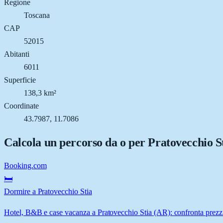
Regione
Toscana
CAP
52015
Abitanti
6011
Superficie
138,3 km²
Coordinate
43.7987, 11.7086
Calcola un percorso da o per
Pratovecchio S
Booking.com
🛏️
Dormire a Pratovecchio Stia
Hotel, B&B e case vacanza a Pratovecchio Stia (AR): confronta prezzi 