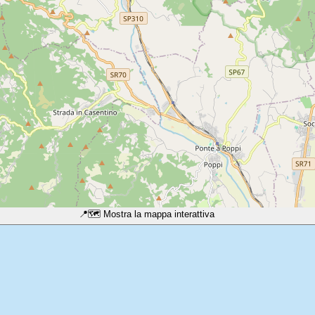
📍
🗺️ Mostra la mappa interattiva