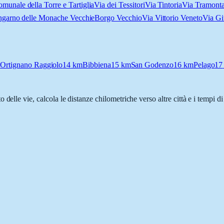
munale della Torre e Tartiglia
Via dei Tessitori
Via Tintoria
Via Tramonta
garno delle Monache Vecchie
Borgo Vecchio
Via Vittorio Veneto
Via Gi
m
Ortignano Raggiolo
14
km
Bibbiena
15
km
San Godenzo
16
km
Pelago
17
o delle vie, calcola le distanze chilometriche verso altre città e i tempi 