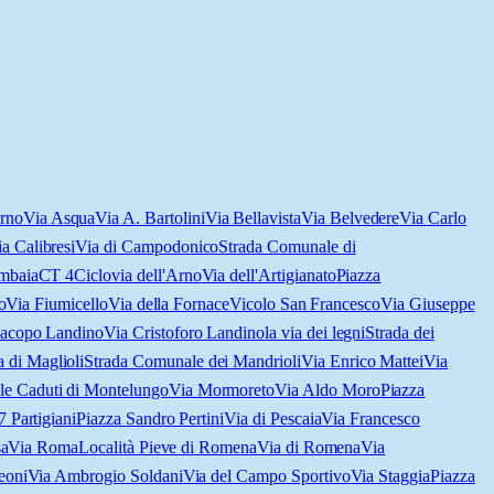
rno
Via Asqua
Via A. Bartolini
Via Bellavista
Via Belvedere
Via Carlo
a Calibresi
Via di Campodonico
Strada Comunale di
mbaia
CT 4
Ciclovia dell'Arno
Via dell'Artigianato
Piazza
o
Via Fiumicello
Via della Fornace
Vicolo San Francesco
Via Giuseppe
Jacopo Landino
Via Cristoforo Landino
la via dei legni
Strada dei
a di Maglioli
Strada Comunale dei Mandrioli
Via Enrico Mattei
Via
le Caduti di Montelungo
Via Mormoreto
Via Aldo Moro
Piazza
7 Partigiani
Piazza Sandro Pertini
Via di Pescaia
Via Francesco
sa
Via Roma
Località Pieve di Romena
Via di Romena
Via
eoni
Via Ambrogio Soldani
Via del Campo Sportivo
Via Staggia
Piazza