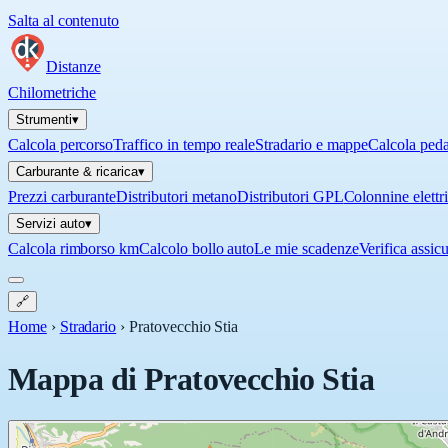
Salta al contenuto
Distanze
Chilometriche
Strumenti
▾
Calcola percorso
Traffico in tempo reale
Stradario e mappe
Calcola ped
Carburante & ricarica
▾
Prezzi carburante
Distributori metano
Distributori GPL
Colonnine elettr
Servizi auto
▾
Calcola rimborso km
Calcolo bollo auto
Le mie scadenze
Verifica assic
🔗
Home
›
Stradario
›
Pratovecchio Stia
Mappa di
Pratovecchio Stia