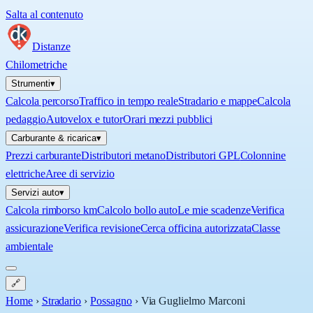
Salta al contenuto
Distanze
Chilometriche
Strumenti
▾
Calcola percorso
Traffico in tempo reale
Stradario e mappe
Calcola
pedaggio
Autovelox e tutor
Orari mezzi pubblici
Carburante & ricarica
▾
Prezzi carburante
Distributori metano
Distributori GPL
Colonnine
elettriche
Aree di servizio
Servizi auto
▾
Calcola rimborso km
Calcolo bollo auto
Le mie scadenze
Verifica
assicurazione
Verifica revisione
Cerca officina autorizzata
Classe
ambientale
🔗
Home
›
Stradario
›
Possagno
›
Via Guglielmo Marconi