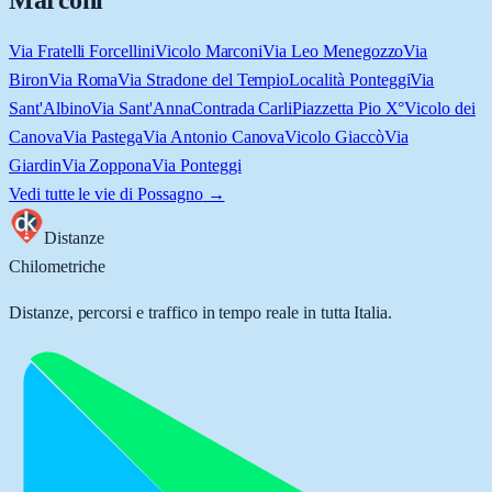
Marconi
Via Fratelli Forcellini
Vicolo Marconi
Via Leo Menegozzo
Via
Biron
Via Roma
Via Stradone del Tempio
Località Ponteggi
Via
Sant'Albino
Via Sant'Anna
Contrada Carli
Piazzetta Pio X°
Vicolo dei
Canova
Via Pastega
Via Antonio Canova
Vicolo Giaccò
Via
Giardin
Via Zoppona
Via Ponteggi
Vedi tutte le vie di
Possagno
→
Distanze
Chilometriche
Distanze, percorsi e traffico in tempo reale in tutta Italia.