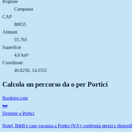
Regione
Campania
CAP
80055
Abitanti
55.765
Superficie
4,6 km²
Coordinate
40.8250, 14.3552
Calcola un percorso da o per
Portici
Booking.com
🛏️
Dormire a Portici
Hotel, B&B e case vacanza a Portici (NA): confronta prezzi e disponibi