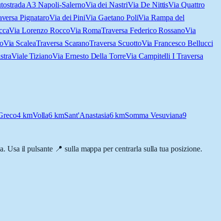
tostrada A3 Napoli-Salerno
Via dei Nastri
Via De Nittis
Via Quattro
aversa Pignataro
Via dei Pini
Via Gaetano Poli
Via Rampa del
cca
Via Lorenzo Rocco
Via Roma
Traversa Federico Rossano
Via
io
Via Scalea
Traversa Scarano
Traversa Scuotto
Via Francesco Bellucci
stra
Viale Tiziano
Via Ernesto Della Torre
Via Campitelli I Traversa
 Greco
4
km
Volla
6
km
Sant'Anastasia
6
km
Somma Vesuviana
9
za. Usa il pulsante 📍 sulla mappa per centrarla sulla tua posizione.