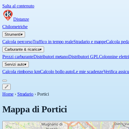
Salta al contenuto
Distanze
Chilometriche
Strumenti
▾
Calcola percorso
Traffico in tempo reale
Stradario e mappe
Calcola ped
Carburante & ricarica
▾
Prezzi carburante
Distributori metano
Distributori GPL
Colonnine elettr
Servizi auto
▾
Calcola rimborso km
Calcolo bollo auto
Le mie scadenze
Verifica assic
🔗
Home
›
Stradario
›
Portici
Mappa di
Portici