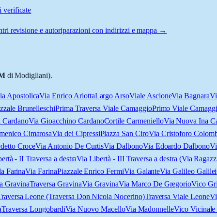
 verificate
tri revisione e autoriparazioni con indirizzi e mappa →
M
di Modigliani).
ia Apostolica
Via Enrico Ariotta
Largo Arso
Viale Ascione
Via Bagnara
Vi
zzale Brunelleschi
Prima Traversa Viale Camaggio
Primo Viale Camagg
a Cardano
Via Gioacchino Cardano
Cortile Carmeniello
Via Nuova Ina C
menico Cimarosa
Via dei Cipressi
Piazza San Ciro
Via Cristoforo Colom
detto Croce
Via Antonio De Curtis
Via Dalbono
Via Edoardo Dalbono
Vi
ertà - II Traversa a destra
Via Libertà - III Traversa a destra (Via Ragazz
a Farina
Via Farina
Piazzale Enrico Fermi
Via Galante
Via Galileo Galilei
a Gravina
Traversa Gravina
Via Gravina
Via Marco De Gregorio
Vico Gr
Traversa Leone (Traversa Don Nicola Nocerino)
Traversa Viale Leone
Vi
à
Traversa Longobardi
Via Nuovo Macello
Via Madonnelle
Vico Vicinale