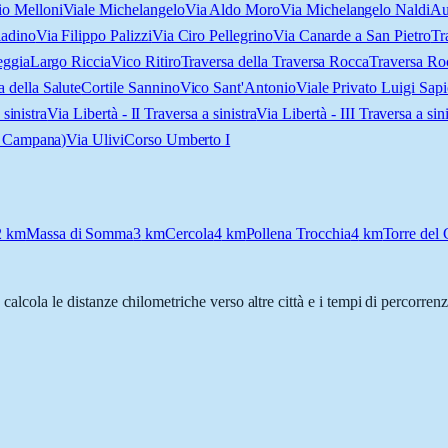
o Melloni
Viale Michelangelo
Via Aldo Moro
Via Michelangelo Naldi
Au
ladino
Via Filippo Palizzi
Via Ciro Pellegrino
Via Canarde a San Pietro
Tr
eggia
Largo Riccia
Vico Ritiro
Traversa della Traversa Rocca
Traversa Ro
 della Salute
Cortile Sannino
Vico Sant'Antonio
Viale Privato Luigi Sap
 sinistra
Via Libertà - II Traversa a sinistra
Via Libertà - III Traversa a sini
e Campana)
Via Ulivi
Corso Umberto I
2
km
Massa di Somma
3
km
Cercola
4
km
Pollena Trocchia
4
km
Torre del
, calcola le distanze chilometriche verso altre città e i tempi di percorren