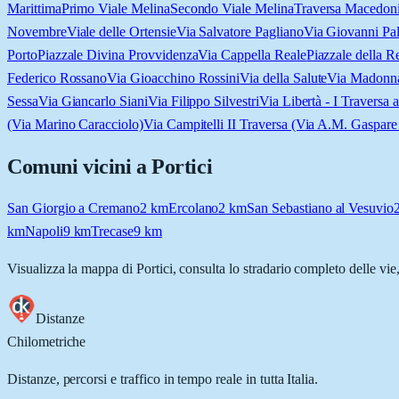
Marittima
Primo Viale Melina
Secondo Viale Melina
Traversa Macedoni
Novembre
Viale delle Ortensie
Via Salvatore Pagliano
Via Giovanni Pa
Porto
Piazzale Divina Provvidenza
Via Cappella Reale
Piazzale della R
Federico Rossano
Via Gioacchino Rossini
Via della Salute
Via Madonna
Sessa
Via Giancarlo Siani
Via Filippo Silvestri
Via Libertà - I Traversa a
(Via Marino Caracciolo)
Via Campitelli II Traversa (Via A.M. Gaspar
Comuni vicini a
Portici
San Giorgio a Cremano
2
km
Ercolano
2
km
San Sebastiano al Vesuvio
km
Napoli
9
km
Trecase
9
km
Visualizza la mappa di
Portici
, consulta lo stradario completo delle vie
Distanze
Chilometriche
Distanze, percorsi e traffico in tempo reale in tutta Italia.