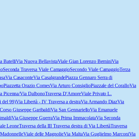
a Batelli
Via Nuova Bellavista
Viale Gian Lorenzo Bernini
Via
io
Seconda Traversa Viale Camaggio
Secondo Viale Camaggio
Terza
asa
Via Casaconte
Via Casalgrande
Piazza Gennaro Serra di
bo
Piazzetta Orazio Comes
Via Arturo Consiglio
Piazzale del Corallo
Via
a Picenna/Via Dalbono
Traversa D'Amore
Viale Privato L.
i del 99)
Via Libertà - IV Traversa a destra
Via Armando Diaz
Via
Corso Giuseppe Garibaldi
Via San Gennariello
Via Emanuele
imaldi
Via Giuseppe Guerra
Via Prima Immacolata
Via Seconda
ale Leone
Traversa della III Traversa destra di Via Libertà
Traversa
 Madonnelle
Viale delle Magnolie
Via Malta
Via Guglielmo Marconi
Via