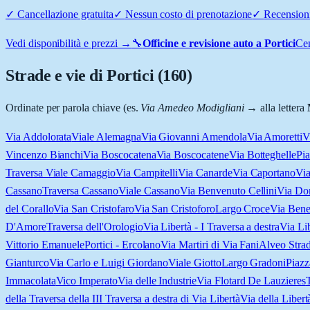
✓
Cancellazione gratuita
✓
Nessun costo di prenotazione
✓
Recensioni
Vedi disponibilità e prezzi →
🔧
Officine e revisione auto a
Portici
Cen
Strade e vie di
Portici
(
160
)
Ordinate per parola chiave (es.
Via Amedeo Modigliani
→ alla lettera
Via Addolorata
Viale Alemagna
Via Giovanni Amendola
Via Amoretti
V
Vincenzo Bianchi
Via Boscocatena
Via Boscocatene
Via Botteghelle
Pia
Traversa Viale Camaggio
Via Campitelli
Via Canarde
Via Caportano
Vi
Cassano
Traversa Cassano
Viale Cassano
Via Benvenuto Cellini
Via Do
del Corallo
Via San Cristofaro
Via San Cristoforo
Largo Croce
Via Bene
D'Amore
Traversa dell'Orologio
Via Libertà - I Traversa a destra
Via Lib
Vittorio Emanuele
Portici - Ercolano
Via Martiri di Via Fani
Alveo Strad
Gianturco
Via Carlo e Luigi Giordano
Viale Giotto
Largo Gradoni
Piazz
Immacolata
Vico Imperato
Via delle Industrie
Via Flotard De Lauzieres
della Traversa della III Traversa a destra di Via Libertà
Via della Libert