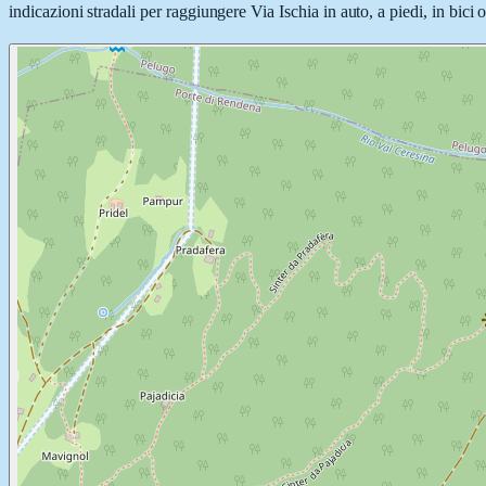
indicazioni stradali per raggiungere Via Ischia in auto, a piedi, in bici 