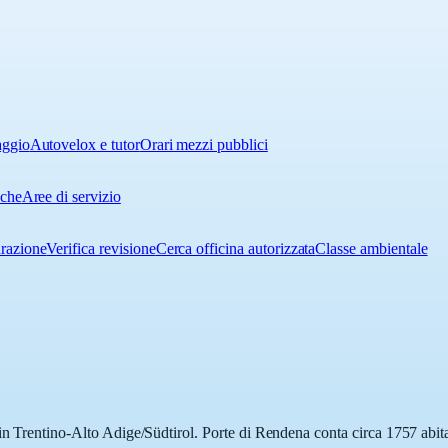
aggio
Autovelox e tutor
Orari mezzi pubblici
iche
Aree di servizio
urazione
Verifica revisione
Cerca officina autorizzata
Classe ambientale
in Trentino-Alto Adige/Südtirol. Porte di Rendena conta circa 1757 abita