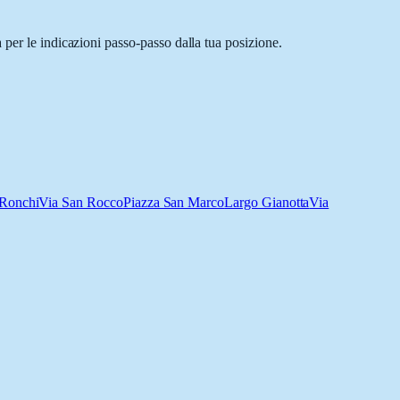
 per le indicazioni passo-passo dalla tua posizione.
 Ronchi
Via San Rocco
Piazza San Marco
Largo Gianotta
Via