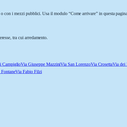
i o con i mezzi pubblici. Usa il modulo “Come arrivare” in questa pagina
eresse, tra cui arredamento.
di Campiglio
Via Giuseppe Mazzini
Via San Lorenzo
Via Crosetta
Via dei
e Fontane
Via Fabio Filzi