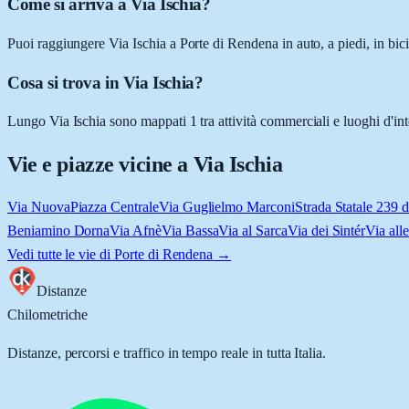
Come si arriva a Via Ischia?
Puoi raggiungere Via Ischia a Porte di Rendena in auto, a piedi, in bic
Cosa si trova in Via Ischia?
Lungo Via Ischia sono mappati 1 tra attività commerciali e luoghi d'int
Vie e piazze vicine a
Via Ischia
Via Nuova
Piazza Centrale
Via Guglielmo Marconi
Strada Statale 239 
Beniamino Dorna
Via Afnè
Via Bassa
Via al Sarca
Via dei Sintér
Via all
Vedi tutte le vie di
Porte di Rendena
→
Distanze
Chilometriche
Distanze, percorsi e traffico in tempo reale in tutta Italia.