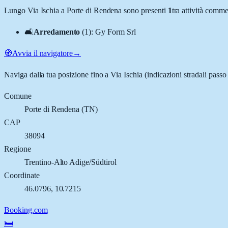
Lungo
Via Ischia
a
Porte di Rendena
sono presenti
1
tra attività comm
🛋️
Arredamento
(
1
)
:
Gy Form Srl
🧭
Avvia il navigatore
→
Naviga dalla tua posizione fino a
Via Ischia
(indicazioni stradali passo
Comune
Porte di Rendena
(
TN
)
CAP
38094
Regione
Trentino-Alto Adige/Südtirol
Coordinate
46.0796
,
10.7215
Booking.com
🛏️