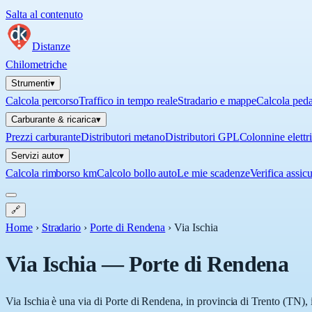
Salta al contenuto
Distanze
Chilometriche
Strumenti
▾
Calcola percorso
Traffico in tempo reale
Stradario e mappe
Calcola ped
Carburante & ricarica
▾
Prezzi carburante
Distributori metano
Distributori GPL
Colonnine elettr
Servizi auto
▾
Calcola rimborso km
Calcolo bollo auto
Le mie scadenze
Verifica assic
🔗
Home
›
Stradario
›
Porte di Rendena
›
Via Ischia
Via Ischia
—
Porte di Rendena
Via Ischia è una via di Porte di Rendena, in provincia di Trento (TN), 