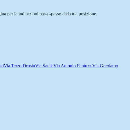
na per le indicazioni passo-passo dalla tua posizione.
ti
Via Terzo Drusin
Via Sacile
Via Antonio Fantuzzi
Via Gerolamo