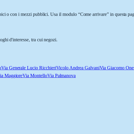
ici o con i mezzi pubblici. Usa il modulo “Come arrivare” in questa pagi
hi d'interesse, tra cui negozi.
o
Via Generale Lucio Ricchieri
Vicolo Andrea Galvani
Via Giacomo Ones
ia Maggiore
Via Montello
Via Palmanova