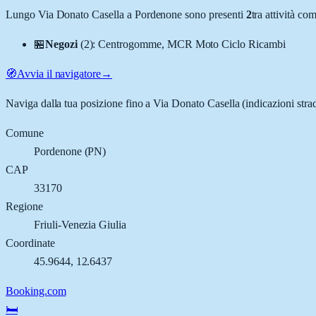
Lungo
Via Donato Casella
a
Pordenone
sono presenti
2
tra attività c
🏪
Negozi
(
2
)
:
Centrogomme, MCR Moto Ciclo Ricambi
🧭
Avvia il navigatore
→
Naviga dalla tua posizione fino a
Via Donato Casella
(indicazioni stra
Comune
Pordenone
(
PN
)
CAP
33170
Regione
Friuli-Venezia Giulia
Coordinate
45.9644
,
12.6437
Booking.com
🛏️