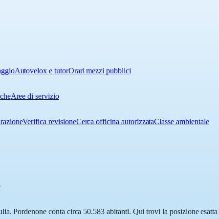
aggio
Autovelox e tutor
Orari mezzi pubblici
iche
Aree di servizio
urazione
Verifica revisione
Cerca officina autorizzata
Classe ambientale
e
ia. Pordenone conta circa 50.583 abitanti. Qui trovi la posizione esatta