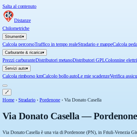
Salta al contenuto
Distanze
Chilometriche
Strumenti
▾
Calcola percorso
Traffico in tempo reale
Stradario e mappe
Calcola ped
Carburante & ricarica
▾
Prezzi carburante
Distributori metano
Distributori GPL
Colonnine elettr
Servizi auto
▾
Calcola rimborso km
Calcolo bollo auto
Le mie scadenze
Verifica assic
🔗
Home
›
Stradario
›
Pordenone
›
Via Donato Casella
Via Donato Casella
—
Pordenon
Via Donato Casella è una via di Pordenone (PN), in Friuli-Venezia Giul