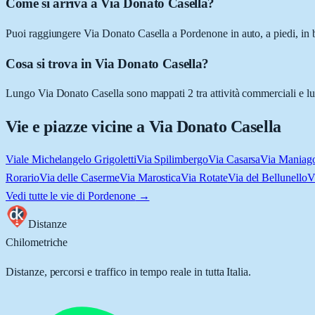
Come si arriva a Via Donato Casella?
Puoi raggiungere Via Donato Casella a Pordenone in auto, a piedi, in b
Cosa si trova in Via Donato Casella?
Lungo Via Donato Casella sono mappati 2 tra attività commerciali e luog
Vie e piazze vicine a
Via Donato Casella
Viale Michelangelo Grigoletti
Via Spilimbergo
Via Casarsa
Via Maniag
Rorario
Via delle Caserme
Via Marostica
Via Rotate
Via del Bellunello
V
Vedi tutte le vie di
Pordenone
→
Distanze
Chilometriche
Distanze, percorsi e traffico in tempo reale in tutta Italia.