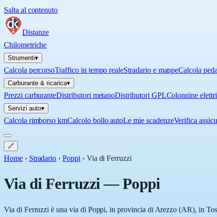
Salta al contenuto
Distanze
Chilometriche
Strumenti
▾
Calcola percorso
Traffico in tempo reale
Stradario e mappe
Calcola ped
Carburante & ricarica
▾
Prezzi carburante
Distributori metano
Distributori GPL
Colonnine elettr
Servizi auto
▾
Calcola rimborso km
Calcolo bollo auto
Le mie scadenze
Verifica assic
🔗
Home
›
Stradario
›
Poppi
›
Via di Ferruzzi
Via di Ferruzzi
—
Poppi
Via di Ferruzzi è una via di Poppi, in provincia di Arezzo (AR), in Tos