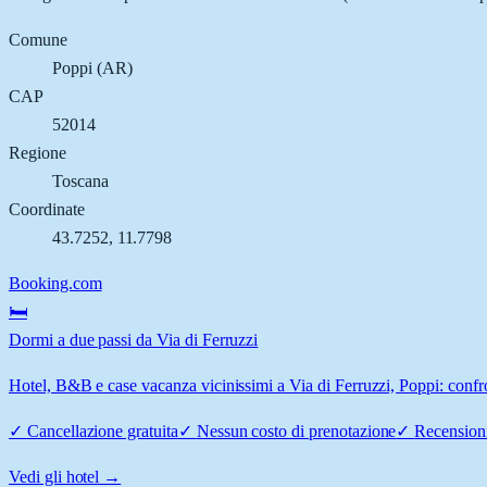
Comune
Poppi
(
AR
)
CAP
52014
Regione
Toscana
Coordinate
43.7252
,
11.7798
Booking.com
🛏️
Dormi a due passi da Via di Ferruzzi
Hotel, B&B e case vacanza vicinissimi a Via di Ferruzzi, Poppi: confro
✓
Cancellazione gratuita
✓
Nessun costo di prenotazione
✓
Recensioni
Vedi gli hotel →