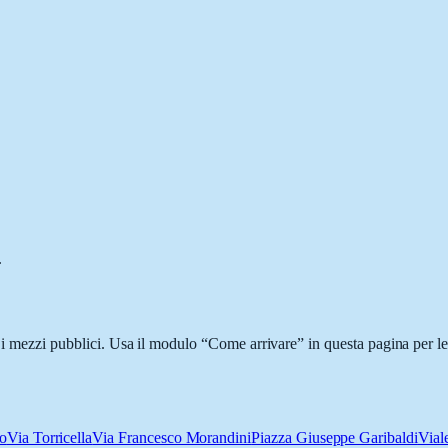
.
n i mezzi pubblici. Usa il modulo “Come arrivare” in questa pagina per le
o
Via Torricella
Via Francesco Morandini
Piazza Giuseppe Garibaldi
Vial