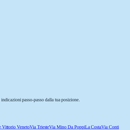
 indicazioni passo-passo dalla tua posizione.
e Vittorio Veneto
Via Trieste
Via Mino Da Poppi
La Costa
Via Conti