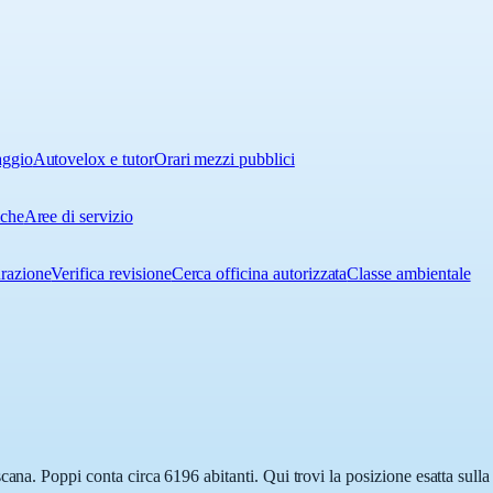
aggio
Autovelox e tutor
Orari mezzi pubblici
iche
Aree di servizio
urazione
Verifica revisione
Cerca officina autorizzata
Classe ambientale
cana. Poppi conta circa 6196 abitanti. Qui trovi la posizione esatta sull