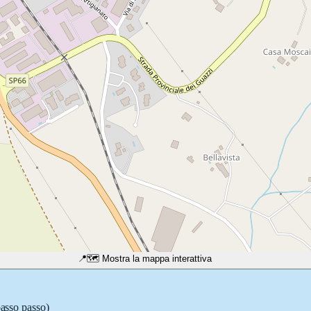
📍
🗺️ Mostra la mappa interattiva
passo passo)