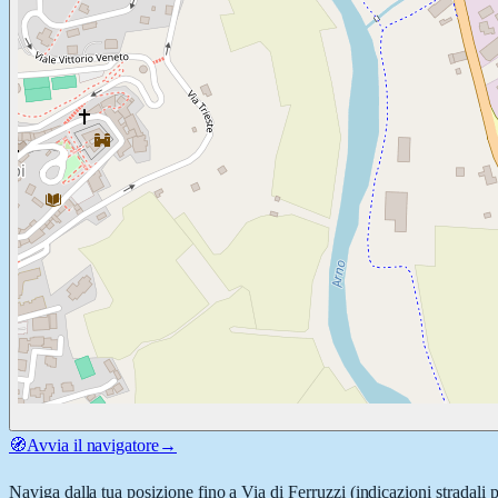
🧭
Avvia il navigatore
→
Naviga dalla tua posizione fino a
Via di Ferruzzi
(indicazioni stradali 