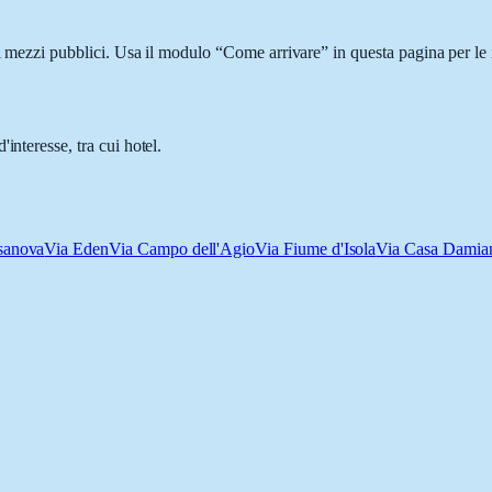
 i mezzi pubblici. Usa il modulo “Come arrivare” in questa pagina per le 
interesse, tra cui hotel.
sanova
Via Eden
Via Campo dell'Agio
Via Fiume d'Isola
Via Casa Damia