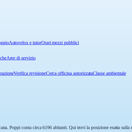
aggio
Autovelox e tutor
Orari mezzi pubblici
iche
Aree di servizio
urazione
Verifica revisione
Cerca officina autorizzata
Classe ambientale
ana. Poppi conta circa 6196 abitanti. Qui trovi la posizione esatta sulla