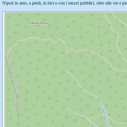
Nipoti in auto, a piedi, in bici o con i mezzi pubblici, oltre alle vie e 