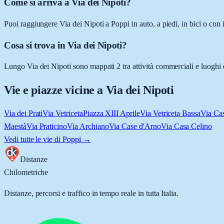
Come si arriva a Via dei Nipoti?
Puoi raggiungere Via dei Nipoti a Poppi in auto, a piedi, in bici o con
Cosa si trova in Via dei Nipoti?
Lungo Via dei Nipoti sono mappati 2 tra attività commerciali e luoghi d'
Vie e piazze vicine a
Via dei Nipoti
Via dei Prati
Via Vetriceta
Piazza XIII Aprile
Via Vetriceta Bassa
Via Ca
Maestà
Via Praticino
Via Archiano
Via Case d'Arno
Via Casa Celino
Vedi tutte le vie di
Poppi
→
Distanze
Chilometriche
Distanze, percorsi e traffico in tempo reale in tutta Italia.