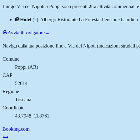
Lungo
Via dei Nipoti
a
Poppi
sono presenti
2
tra attività commerciali
🏨
Hotel
(
2
)
:
Albergo Ristorante La Foresta, Pensione Giardino
🧭
Avvia il navigatore
→
Naviga dalla tua posizione fino a
Via dei Nipoti
(indicazioni stradali p
Comune
Poppi
(
AR
)
CAP
52014
Regione
Toscana
Coordinate
43.7948
,
11.8761
Booking.com
🛏️