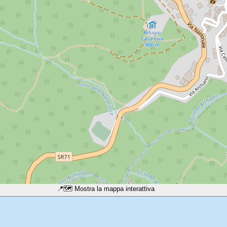
📍
🗺️ Mostra la mappa interattiva