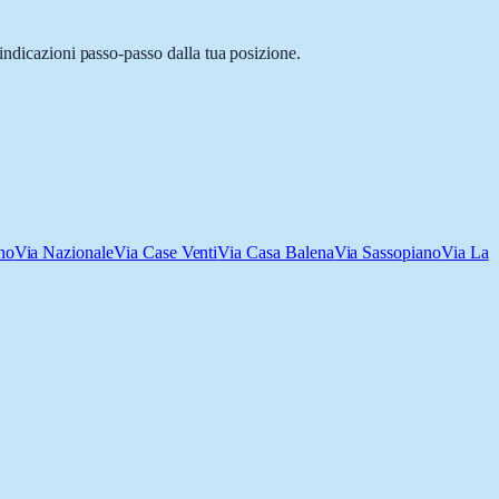
indicazioni passo-passo dalla tua posizione.
no
Via Nazionale
Via Case Venti
Via Casa Balena
Via Sassopiano
Via La