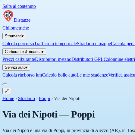
Salta al contenuto
Distanze
Chilometriche
Strumenti
▾
Calcola percorso
Traffico in tempo reale
Stradario e mappe
Calcola ped
Carburante & ricarica
▾
Prezzi carburante
Distributori metano
Distributori GPL
Colonnine elettr
Servizi auto
▾
Calcola rimborso km
Calcolo bollo auto
Le mie scadenze
Verifica assic
🔗
Home
›
Stradario
›
Poppi
›
Via dei Nipoti
Via dei Nipoti
—
Poppi
Via dei Nipoti è una via di Poppi, in provincia di Arezzo (AR), in Tosc