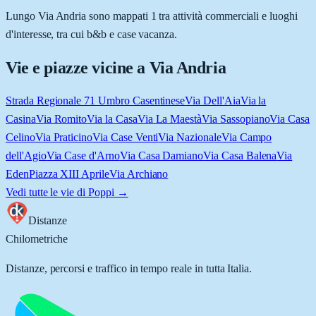
Lungo Via Andria sono mappati 1 tra attività commerciali e luoghi
d'interesse, tra cui b&b e case vacanza.
Vie e piazze vicine a
Via Andria
Strada Regionale 71 Umbro Casentinese
Via Dell'Aia
Via la
Casina
Via Romito
Via la Casa
Via La Maestà
Via Sassopiano
Via Casa
Celino
Via Praticino
Via Case Venti
Via Nazionale
Via Campo
dell'Agio
Via Case d'Arno
Via Casa Damiano
Via Casa Balena
Via
Eden
Piazza XIII Aprile
Via Archiano
Vedi tutte le vie di
Poppi
→
Distanze
Chilometriche
Distanze, percorsi e traffico in tempo reale in tutta Italia.