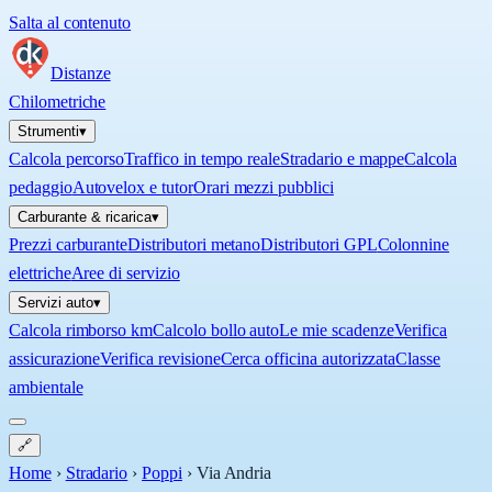
Salta al contenuto
Distanze
Chilometriche
Strumenti
▾
Calcola percorso
Traffico in tempo reale
Stradario e mappe
Calcola
pedaggio
Autovelox e tutor
Orari mezzi pubblici
Carburante & ricarica
▾
Prezzi carburante
Distributori metano
Distributori GPL
Colonnine
elettriche
Aree di servizio
Servizi auto
▾
Calcola rimborso km
Calcolo bollo auto
Le mie scadenze
Verifica
assicurazione
Verifica revisione
Cerca officina autorizzata
Classe
ambientale
🔗
Home
›
Stradario
›
Poppi
›
Via Andria