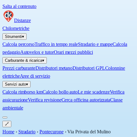
Salta al contenuto
Distanze
Chilometriche
Strumenti
▾
Calcola percorso
Traffico in tempo reale
Stradario e mappe
Calcola
pedaggio
Autovelox e tutor
Orari mezzi pubblici
Carburante & ricarica
▾
Prezzi carburante
Distributori metano
Distributori GPL
Colonnine
elettriche
Aree di servizio
Servizi auto
▾
Calcola rimborso km
Calcolo bollo auto
Le mie scadenze
Verifica
assicurazione
Verifica revisione
Cerca officina autorizzata
Classe
ambientale
🔗
Home
›
Stradario
›
Pontecurone
›
Via Privata del Mulino