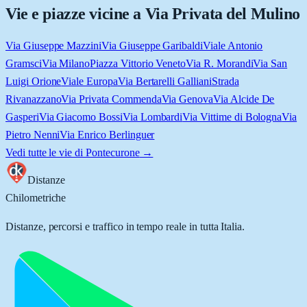
Vie e piazze vicine a
Via Privata del Mulino
Via Giuseppe Mazzini
Via Giuseppe Garibaldi
Viale Antonio
Gramsci
Via Milano
Piazza Vittorio Veneto
Via R. Morandi
Via San
Luigi Orione
Viale Europa
Via Bertarelli Galliani
Strada
Rivanazzano
Via Privata Commenda
Via Genova
Via Alcide De
Gasperi
Via Giacomo Bossi
Via Lombardi
Via Vittime di Bologna
Via
Pietro Nenni
Via Enrico Berlinguer
Vedi tutte le vie di
Pontecurone
→
Distanze
Chilometriche
Distanze, percorsi e traffico in tempo reale in tutta Italia.