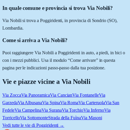
In quale comune e provincia si trova Via Nobili?
Via Nobili si trova a Poggiridenti, in provincia di Sondrio (SO),
Lombardia.
Come si arriva a Via Nobili?
Puoi raggiungere Via Nobili a Poggiridenti in auto, a piedi, in bici o
con i mezzi pubblici. Usa il modulo “Come arrivare” in questa
pagina per le indicazioni passo-passo dalla tua posizione.
Vie e piazze vicine a
Via Nobili
Via Zocca
Via Panoramica
Via Cancian
Via Fontanelle
Via
Garzeda
Via Albusana
Via Spina
Via Roma
Via Carteruola
Via San
Fedele
Via Campelina
Via Surana
Via Torchio
Via Inferno
Via
Torricello
Via Sottomonte
Strada della Fuìna
Via Masoni
Vedi tutte le vie di
Poggiridenti
→