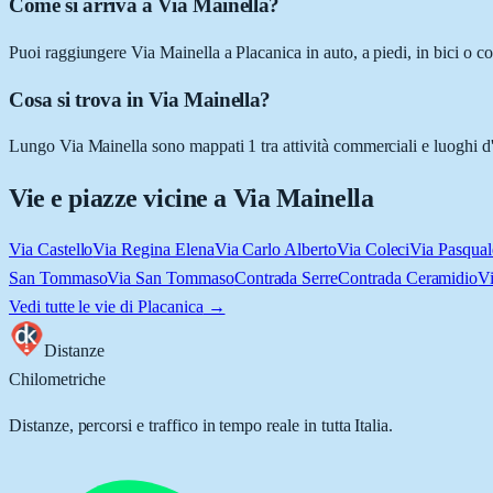
Come si arriva a Via Mainella?
Puoi raggiungere Via Mainella a Placanica in auto, a piedi, in bici o c
Cosa si trova in Via Mainella?
Lungo Via Mainella sono mappati 1 tra attività commerciali e luoghi d'in
Vie e piazze vicine a
Via Mainella
Via Castello
Via Regina Elena
Via Carlo Alberto
Via Coleci
Via Pasqual
San Tommaso
Via San Tommaso
Contrada Serre
Contrada Ceramidio
Vi
Vedi tutte le vie di
Placanica
→
Distanze
Chilometriche
Distanze, percorsi e traffico in tempo reale in tutta Italia.