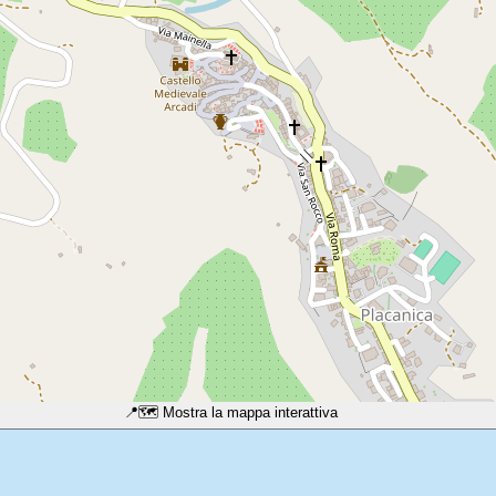
📍
🗺️ Mostra la mappa interattiva