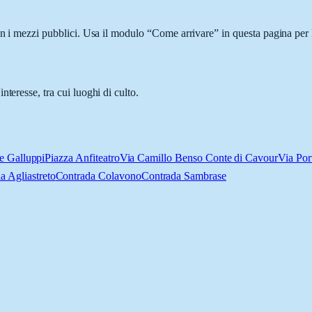
on i mezzi pubblici. Usa il modulo “Come arrivare” in questa pagina per 
teresse, tra cui luoghi di culto.
e Galluppi
Piazza Anfiteatro
Via Camillo Benso Conte di Cavour
Via Po
a Agliastreto
Contrada Colavono
Contrada Sambrase