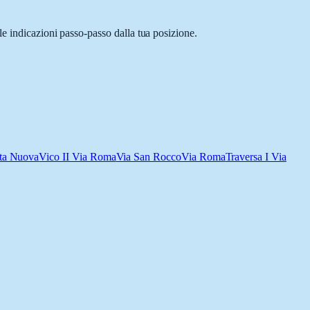
le indicazioni passo-passo dalla tua posizione.
rta Nuova
Vico II Via Roma
Via San Rocco
Via Roma
Traversa I Via