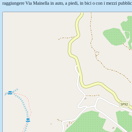
raggiungere Via Mainella in auto, a piedi, in bici o con i mezzi pubblici