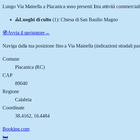
Lungo
Via Mainella
a
Placanica
sono presenti
1
tra attività commercia
⛪
Luoghi di culto
(
1
)
:
Chiesa di San Basilio Magno
🧭
Avvia il navigatore
→
Naviga dalla tua posizione fino a
Via Mainella
(indicazioni stradali pa
Comune
Placanica
(
RC
)
CAP
89040
Regione
Calabria
Coordinate
38.4162
,
16.4484
Booking.com
🛏️