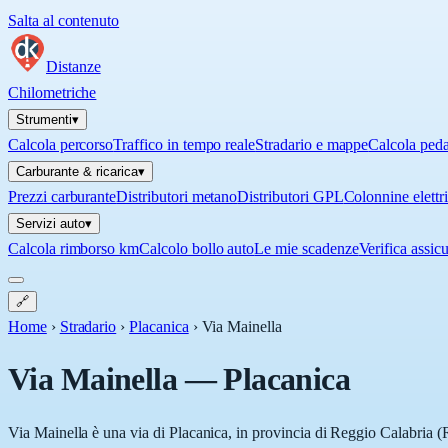
Salta al contenuto
Distanze
Chilometriche
Strumenti
▾
Calcola percorso
Traffico in tempo reale
Stradario e mappe
Calcola ped
Carburante & ricarica
▾
Prezzi carburante
Distributori metano
Distributori GPL
Colonnine elettr
Servizi auto
▾
Calcola rimborso km
Calcolo bollo auto
Le mie scadenze
Verifica assic
🔗
Home
›
Stradario
›
Placanica
›
Via Mainella
Via Mainella
—
Placanica
Via Mainella è una via di Placanica, in provincia di Reggio Calabria (R