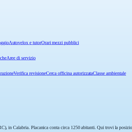
aggio
Autovelox e tutor
Orari mezzi pubblici
iche
Aree di servizio
urazione
Verifica revisione
Cerca officina autorizzata
Classe ambientale
C), in Calabria. Placanica conta circa 1250 abitanti. Qui trovi la posizio