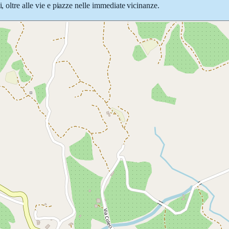
, oltre alle vie e piazze nelle immediate vicinanze.