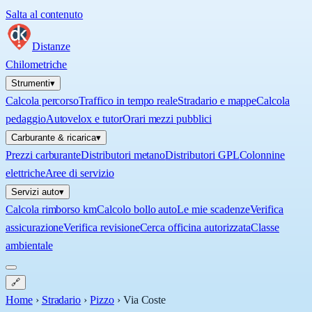
Salta al contenuto
Distanze
Chilometriche
Strumenti
▾
Calcola percorso
Traffico in tempo reale
Stradario e mappe
Calcola
pedaggio
Autovelox e tutor
Orari mezzi pubblici
Carburante & ricarica
▾
Prezzi carburante
Distributori metano
Distributori GPL
Colonnine
elettriche
Aree di servizio
Servizi auto
▾
Calcola rimborso km
Calcolo bollo auto
Le mie scadenze
Verifica
assicurazione
Verifica revisione
Cerca officina autorizzata
Classe
ambientale
🔗
Home
›
Stradario
›
Pizzo
›
Via Coste