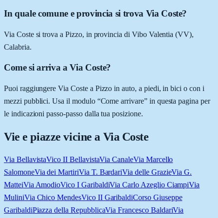
In quale comune e provincia si trova Via Coste?
Via Coste si trova a Pizzo, in provincia di Vibo Valentia (VV),
Calabria.
Come si arriva a Via Coste?
Puoi raggiungere Via Coste a Pizzo in auto, a piedi, in bici o con i
mezzi pubblici. Usa il modulo “Come arrivare” in questa pagina per
le indicazioni passo-passo dalla tua posizione.
Vie e piazze vicine a
Via Coste
Via Bellavista
Vico II Bellavista
Via Canale
Via Marcello
Salomone
Via dei Martiri
Via T. Bardari
Via delle Grazie
Via G.
Mattei
Via Amodio
Vico I Garibaldi
Via Carlo Azeglio Ciampi
Via
Mulini
Via Chico Mendes
Vico II Garibaldi
Corso Giuseppe
Garibaldi
Piazza della Repubblica
Via Francesco Baldari
Via