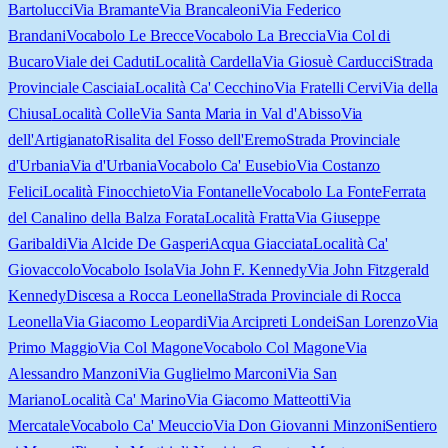
Bartolucci
Via Bramante
Via Brancaleoni
Via Federico
Brandani
Vocabolo Le Brecce
Vocabolo La Breccia
Via Col di
Bucaro
Viale dei Caduti
Località Cardella
Via Giosuè Carducci
Strada
Provinciale Casciaia
Località Ca' Cecchino
Via Fratelli Cervi
Via della
Chiusa
Località Colle
Via Santa Maria in Val d'Abisso
Via
dell'Artigianato
Risalita del Fosso dell'Eremo
Strada Provinciale
d'Urbania
Via d'Urbania
Vocabolo Ca' Eusebio
Via Costanzo
Felici
Località Finocchieto
Via Fontanelle
Vocabolo La Fonte
Ferrata
del Canalino della Balza Forata
Località Fratta
Via Giuseppe
Garibaldi
Via Alcide De Gasperi
Acqua Giacciata
Località Ca'
Giovaccolo
Vocabolo Isola
Via John F. Kennedy
Via John Fitzgerald
Kennedy
Discesa a Rocca Leonella
Strada Provinciale di Rocca
Leonella
Via Giacomo Leopardi
Via Arcipreti Londei
San Lorenzo
Via
Primo Maggio
Via Col Magone
Vocabolo Col Magone
Via
Alessandro Manzoni
Via Guglielmo Marconi
Via San
Mariano
Località Ca' Marino
Via Giacomo Matteotti
Via
Mercatale
Vocabolo Ca' Meuccio
Via Don Giovanni Minzoni
Sentiero