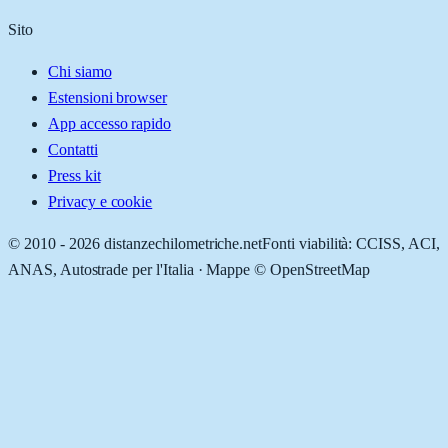
Sito
Chi siamo
Estensioni browser
App accesso rapido
Contatti
Press kit
Privacy e cookie
© 2010 -
2026
distanzechilometriche.net
Fonti viabilità: CCISS, ACI,
ANAS, Autostrade per l'Italia · Mappe © OpenStreetMap