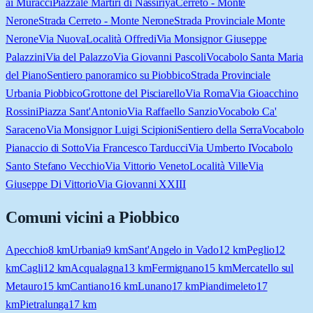
ai Muracci
Piazzale Martiri di Nassiriya
Cerreto - Monte
Nerone
Strada Cerreto - Monte Nerone
Strada Provinciale Monte
Nerone
Via Nuova
Località Offredi
Via Monsignor Giuseppe
Palazzini
Via del Palazzo
Via Giovanni Pascoli
Vocabolo Santa Maria
del Piano
Sentiero panoramico su Piobbico
Strada Provinciale
Urbania Piobbico
Grottone del Pisciarello
Via Roma
Via Gioacchino
Rossini
Piazza Sant'Antonio
Via Raffaello Sanzio
Vocabolo Ca'
Saraceno
Via Monsignor Luigi Scipioni
Sentiero della Serra
Vocabolo
Pianaccio di Sotto
Via Francesco Tarducci
Via Umberto I
Vocabolo
Santo Stefano Vecchio
Via Vittorio Veneto
Località Ville
Via
Giuseppe Di Vittorio
Via Giovanni XXIII
Comuni vicini a
Piobbico
Apecchio
8
km
Urbania
9
km
Sant'Angelo in Vado
12
km
Peglio
12
km
Cagli
12
km
Acqualagna
13
km
Fermignano
15
km
Mercatello sul
Metauro
15
km
Cantiano
16
km
Lunano
17
km
Piandimeleto
17
km
Pietralunga
17
km