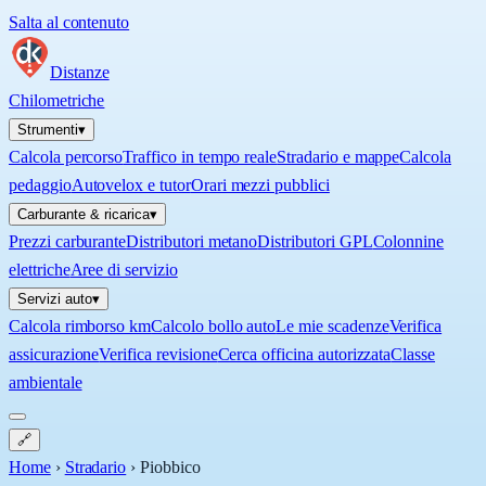
Salta al contenuto
Distanze
Chilometriche
Strumenti
▾
Calcola percorso
Traffico in tempo reale
Stradario e mappe
Calcola
pedaggio
Autovelox e tutor
Orari mezzi pubblici
Carburante & ricarica
▾
Prezzi carburante
Distributori metano
Distributori GPL
Colonnine
elettriche
Aree di servizio
Servizi auto
▾
Calcola rimborso km
Calcolo bollo auto
Le mie scadenze
Verifica
assicurazione
Verifica revisione
Cerca officina autorizzata
Classe
ambientale
🔗
Home
›
Stradario
›
Piobbico