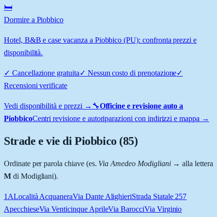
🛏️
Dormire a Piobbico
Hotel, B&B e case vacanza a Piobbico (PU): confronta prezzi e
disponibilità.
✓
Cancellazione gratuita
✓
Nessun costo di prenotazione
✓
Recensioni verificate
Vedi disponibilità e prezzi →
🔧
Officine e revisione auto a
Piobbico
Centri revisione e autoriparazioni con indirizzi e mappa →
Strade e vie di
Piobbico
(
85
)
Ordinate per parola chiave (es.
Via Amedeo Modigliani
→ alla lettera
M
di Modigliani).
1A
Località Acquanera
Via Dante Alighieri
Strada Statale 257
Apecchiese
Via Venticinque Aprile
Via Barocci
Via Virginio