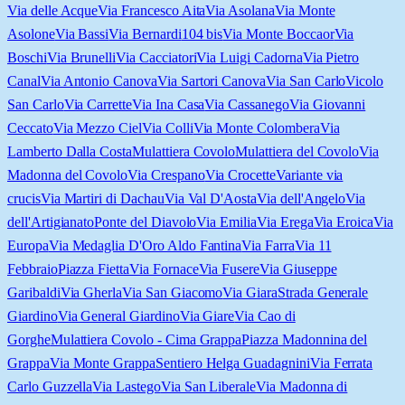
Via delle Acque
Via Francesco Aita
Via Asolana
Via Monte
Asolone
Via Bassi
Via Bernardi
104 bis
Via Monte Boccaor
Via
Boschi
Via Brunelli
Via Cacciatori
Via Luigi Cadorna
Via Pietro
Canal
Via Antonio Canova
Via Sartori Canova
Via San Carlo
Vicolo
San Carlo
Via Carrette
Via Ina Casa
Via Cassanego
Via Giovanni
Ceccato
Via Mezzo Ciel
Via Colli
Via Monte Colombera
Via
Lamberto Dalla Costa
Mulattiera Covolo
Mulattiera del Covolo
Via
Madonna del Covolo
Via Crespano
Via Crocette
Variante via
crucis
Via Martiri di Dachau
Via Val D'Aosta
Via dell'Angelo
Via
dell'Artigianato
Ponte del Diavolo
Via Emilia
Via Erega
Via Eroica
Via
Europa
Via Medaglia D'Oro Aldo Fantina
Via Farra
Via 11
Febbraio
Piazza Fietta
Via Fornace
Via Fusere
Via Giuseppe
Garibaldi
Via Gherla
Via San Giacomo
Via Giara
Strada Generale
Giardino
Via General Giardino
Via Giare
Via Cao di
Gorghe
Mulattiera Covolo - Cima Grappa
Piazza Madonnina del
Grappa
Via Monte Grappa
Sentiero Helga Guadagnini
Via Ferrata
Carlo Guzzella
Via Lastego
Via San Liberale
Via Madonna di