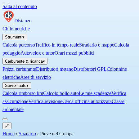
Salta al contenuto
Distanze
Chilometriche
Strumenti
▾
Calcola percorso
Traffico in tempo reale
Stradario e mappe
Calcola
pedaggio
Autovelox e tutor
Orari mezzi pubblici
Carburante & ricarica
▾
Prezzi carburante
Distributori metano
Distributori GPL
Colonnine
elettriche
Aree di servizio
Servizi auto
▾
Calcola rimborso km
Calcolo bollo auto
Le mie scadenze
Verifica
assicurazione
Verifica revisione
Cerca officina autorizzata
Classe
ambientale
🔗
Home
›
Stradario
›
Pieve del Grappa