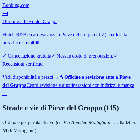
Booking.com
🛏️
Dormire a Pieve del Grappa
Hotel, B&B e case vacanza a Pieve del Grappa (TV): confronta
prezzi e disponibilità.
✓
Cancellazione gratuita
✓
Nessun costo di prenotazione
✓
Recensioni verificate
Vedi disponibilità e prezzi →
🔧
Officine e revisione auto a
Pieve
del Grappa
Centri revisione e autoriparazioni con indirizzi e mappa
→
Strade e vie di
Pieve del Grappa
(
115
)
Ordinate per parola chiave (es.
Via Amedeo Modigliani
→ alla lettera
M
di Modigliani).