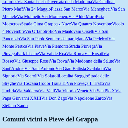
Lourdes
Via Santa Lucia
Traversata della Madonna
Via Cardinal
Pietro Maffi
Via 24 Maggio
Piazza San Marco
Via Meneghetti
Via San
Michele
Via Molinetto
Via Montenero
Via Aldo Moro
Pista
Motocross
Strada Cima Grappa - Nave
Via Quattro Novembre
Vicolo
4 Novembre
Via Orfanotrofio
Via Mantovani Orsetti
Via San
Pancrazio
Via San Paolo
Sentiero del partigiano
Via Pedelcol
Via
Monte Pertica
Via Piave
Via Piemonte
Strada Piovega
Via
Piovega
Park Piscine
Via Val de Roa
Via Roma
Via Rosati
Via
Rosset
Via Giuseppe Rossi
Via Rovai
Via Madonna della Salute
Via
Sant'Andrea
Via Sant'Antonio
Via Gian Battista Scalabrini
Via
Signoria
Via Soaroli
Via Solaroli
Località Steggio
Strada delle
Streghe
Via Toscana
Trodoi Trails 15
Via Piovega II Tratto
Via
Umbria
Via Valderoa
Via Valli
Via Vittorio Veneto
Via San Pio X
Via
Papa Giovanni XXIII
Via Don Zago
Via Napoleone Zardo
Via
Stefano Zardo
Comuni vicini a
Pieve del Grappa