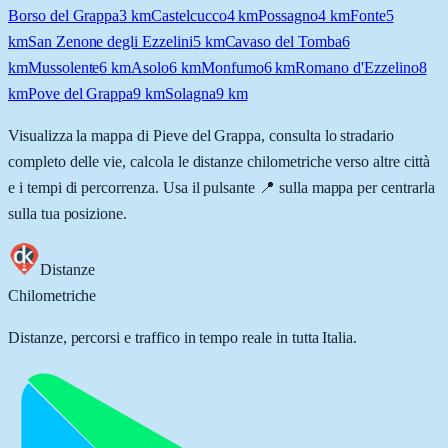
Borso del Grappa
3
km
Castelcucco
4
km
Possagno
4
km
Fonte
5
km
San Zenone degli Ezzelini
5
km
Cavaso del Tomba
6
km
Mussolente
6
km
Asolo
6
km
Monfumo
6
km
Romano d'Ezzelino
8
km
Pove del Grappa
9
km
Solagna
9
km
Visualizza la mappa di
Pieve del Grappa
, consulta lo stradario
completo delle vie, calcola le distanze chilometriche verso altre città
e i tempi di percorrenza. Usa il pulsante 📍 sulla mappa per centrarla
sulla tua posizione.
Distanze
Chilometriche
Distanze, percorsi e traffico in tempo reale in tutta Italia.