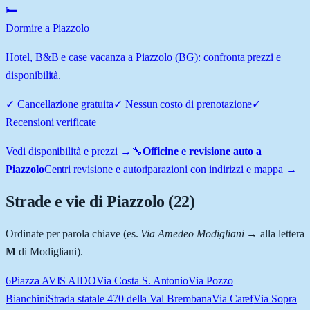
🛏️
Dormire a Piazzolo
Hotel, B&B e case vacanza a Piazzolo (BG): confronta prezzi e
disponibilità.
✓
Cancellazione gratuita
✓
Nessun costo di prenotazione
✓
Recensioni verificate
Vedi disponibilità e prezzi →
🔧
Officine e revisione auto a
Piazzolo
Centri revisione e autoriparazioni con indirizzi e mappa →
Strade e vie di
Piazzolo
(
22
)
Ordinate per parola chiave (es.
Via Amedeo Modigliani
→ alla lettera
M
di Modigliani).
6
Piazza AVIS AIDO
Via Costa S. Antonio
Via Pozzo
Bianchini
Strada statale 470 della Val Brembana
Via Caref
Via Sopra