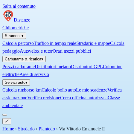
Salta al contenuto
Distanze
Chilometriche
Strumenti
▾
Calcola percorso
Traffico in tempo reale
Stradario e mappe
Calcola
pedaggio
Autovelox e tutor
Orari mezzi pubblici
Carburante & ricarica
▾
Prezzi carburante
Distributori metano
Distributori GPL
Colonnine
elettriche
Aree di servizio
Servizi auto
▾
Calcola rimborso km
Calcolo bollo auto
Le mie scadenze
Verifica
assicurazione
Verifica revisione
Cerca officina autorizzata
Classe
ambientale
🔗
Home
›
Stradario
›
Piantedo
›
Via Vittorio Emanuele II