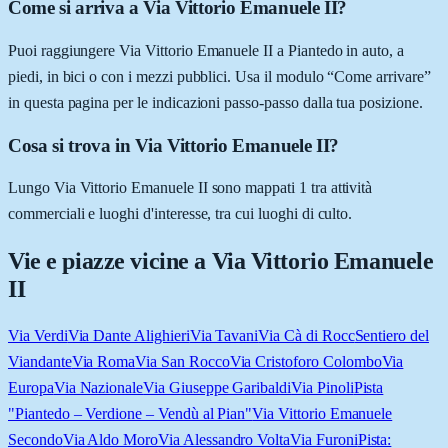
Come si arriva a Via Vittorio Emanuele II?
Puoi raggiungere Via Vittorio Emanuele II a Piantedo in auto, a
piedi, in bici o con i mezzi pubblici. Usa il modulo “Come arrivare”
in questa pagina per le indicazioni passo-passo dalla tua posizione.
Cosa si trova in Via Vittorio Emanuele II?
Lungo Via Vittorio Emanuele II sono mappati 1 tra attività
commerciali e luoghi d'interesse, tra cui luoghi di culto.
Vie e piazze vicine a
Via Vittorio Emanuele
II
Via Verdi
Via Dante Alighieri
Via Tavani
Via Cà di Rocc
Sentiero del
Viandante
Via Roma
Via San Rocco
Via Cristoforo Colombo
Via
Europa
Via Nazionale
Via Giuseppe Garibaldi
Via Pinoli
Pista
"Piantedo – Verdione – Vendù al Pian"
Via Vittorio Emanuele
Secondo
Via Aldo Moro
Via Alessandro Volta
Via Furoni
Pista: